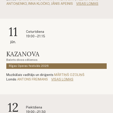
ANTOŅENKO
,
INNA KLOČKO
,
JĀNIS APEINIS
VISAS LOMAS
11
Ceturtdiena
19:00 – 21:15
jūn.
KAZANOVA
Balets divos cēlienos
Rīgas Operas festivāls 2026
Muzikālais vadītājs un diriģents
MĀRTIŅŠ OZOLIŅŠ
Lomās
ANTONS FREIMANS
VISAS LOMAS
12
Piektdiena
19:00 – 21:30