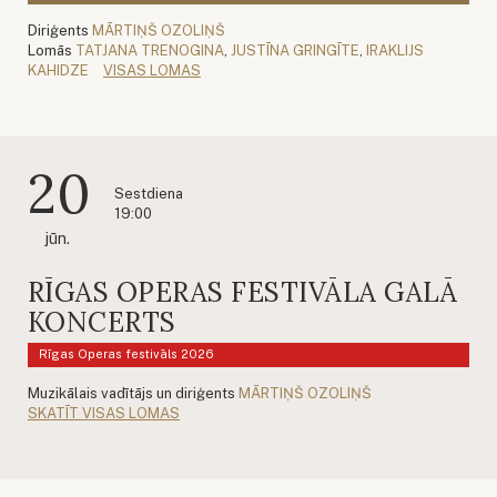
Diriģents
MĀRTIŅŠ OZOLIŅŠ
Lomās
TATJANA TRENOGINA
,
JUSTĪNA GRINGĪTE
,
IRAKLIJS
KAHIDZE
VISAS LOMAS
20
Sestdiena
19:00
jūn.
RĪGAS OPERAS FESTIVĀLA GALĀ
KONCERTS
Rīgas Operas festivāls 2026
Muzikālais vadītājs un diriģents
MĀRTIŅŠ OZOLIŅŠ
SKATĪT VISAS LOMAS