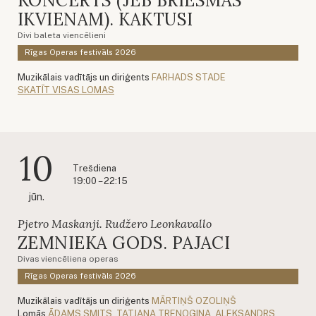
KONCERTS (JEB BRIESMAS
IKVIENAM). KAKTUSI
Divi baleta viencēlieni
Rīgas Operas festivāls 2026
Muzikālais vadītājs un diriģents
FARHADS STADE
SKATĪT VISAS LOMAS
10
Trešdiena
19:00 – 22:15
jūn.
Pjetro Maskanji. Rudžero Leonkavallo
ZEMNIEKA GODS. PAJACI
Divas viencēliena operas
Rīgas Operas festivāls 2026
Muzikālais vadītājs un diriģents
MĀRTIŅŠ OZOLIŅŠ
Lomās
ĀDAMS SMITS
,
TATJANA TRENOGINA
,
ALEKSANDRS