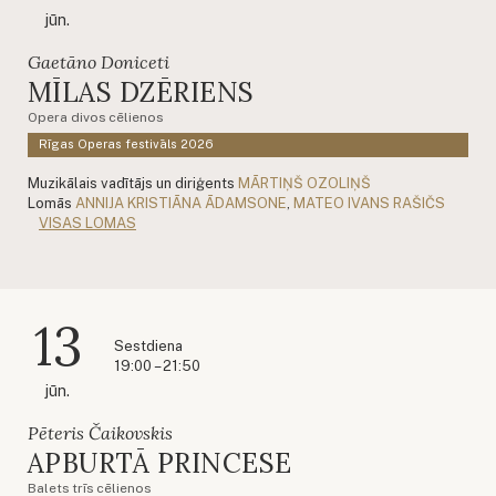
jūn.
Gaetāno Doniceti
MĪLAS DZĒRIENS
Opera divos cēlienos
Rīgas Operas festivāls 2026
Muzikālais vadītājs un diriģents
MĀRTIŅŠ OZOLIŅŠ
Lomās
ANNIJA KRISTIĀNA ĀDAMSONE
,
MATEO IVANS RAŠIČS
VISAS LOMAS
13
Sestdiena
19:00 – 21:50
jūn.
Pēteris Čaikovskis
APBURTĀ PRINCESE
Balets trīs cēlienos