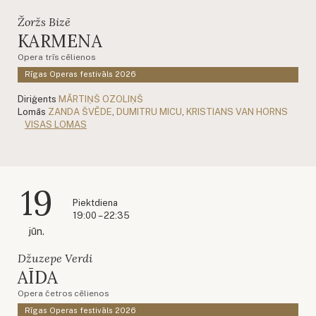
Žoržs Bizē
KARMENA
Opera trīs cēlienos
Rīgas Operas festivāls 2026
Diriģents
MĀRTIŅŠ OZOLIŅŠ
Lomās
ZANDA ŠVĒDE
,
DUMITRU MICU
,
KRISTIANS VAN HORNS
VISAS LOMAS
19
Piektdiena
19:00 – 22:35
jūn.
Džuzepe Verdi
AĪDA
Opera četros cēlienos
Rīgas Operas festivāls 2026