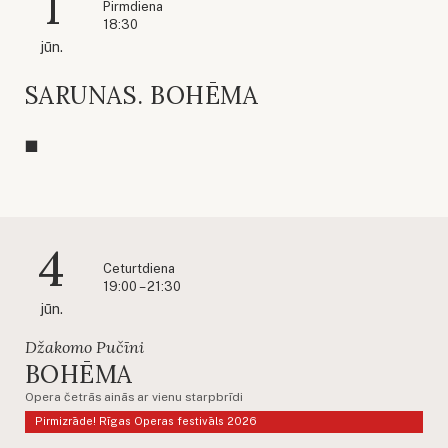
1
Pirmdiena
18:30
jūn.
SARUNAS. BOHĒMA
4
Ceturtdiena
19:00 – 21:30
jūn.
Džakomo Pučīni
BOHĒMA
Opera četrās ainās ar vienu starpbrīdi
Pirmizrāde! Rīgas Operas festivāls 2026