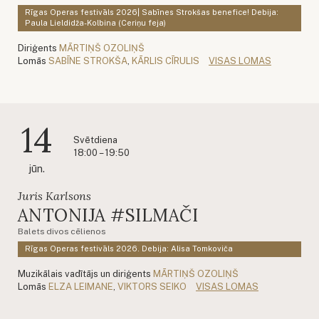
Rīgas Operas festivāls 2026| Sabīnes Strokšas benefice! Debija:
Paula Lieldidža-Kolbina (Ceriņu feja)
Diriģents
MĀRTIŅŠ OZOLIŅŠ
Lomās
SABĪNE STROKŠA
,
KĀRLIS CĪRULIS
VISAS LOMAS
14
Svētdiena
18:00 – 19:50
jūn.
Juris Karlsons
ANTONIJA #SILMAČI
Balets divos cēlienos
Rīgas Operas festivāls 2026. Debija: Alisa Tomkoviča
Muzikālais vadītājs un diriģents
MĀRTIŅŠ OZOLIŅŠ
Lomās
ELZA LEIMANE
,
VIKTORS SEIKO
VISAS LOMAS