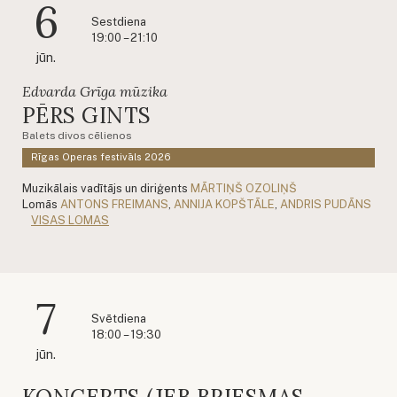
6
Sestdiena
19:00 – 21:10
jūn.
Edvarda Grīga mūzika
PĒRS GINTS
Balets divos cēlienos
Rīgas Operas festivāls 2026
Muzikālais vadītājs un diriģents
MĀRTIŅŠ OZOLIŅŠ
Lomās
ANTONS FREIMANS
,
ANNIJA KOPŠTĀLE
,
ANDRIS PUDĀNS
VISAS LOMAS
7
Svētdiena
18:00 – 19:30
jūn.