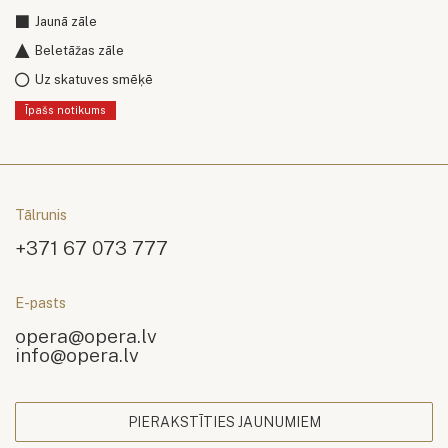
Jaunā zāle
Beletāžas zāle
Uz skatuves smēķē
Īpašs notikums
Tālrunis
+371 67 073 777
E-pasts
opera@opera.lv
info@opera.lv
PIERAKSTĪTIES JAUNUMIEM