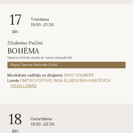
17
Trešdiena
19:00 – 21:30
jūn.
Džakomo Pučīni
BOHĒMA
Opera četrās ainās ar vienu starpbrīdi
Rīgas Operas festivāls 2026
Muzikālais vadītājs un diriģents
ARVO VOLMERS
Lomās
DMITRO POPOVS
,
INGA ŠĻUBOVSKA-KANCĒVIČA
VISAS LOMAS
18
Ceturtdiena
19:00 – 22:30
jūn.