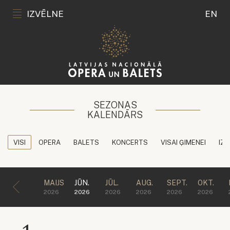
IZVĒLNE
EN
SEZONAS
KALENDĀRS
VISI
OPERA
BALETS
KONCERTS
VISAI ĢIMENEI
IZG
MAIJS
JŪN.
JŪL.
AUG.
SEPT.
OKT.
2026
2026
2026
2026
2026
2026