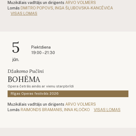
Muzikālais vadītājs un diriģents
ARVO VOLMERS
Lomās
DMITRO POPOVS
,
INGA ŠĻUBOVSKA-KANCĒVIČA
VISAS LOMAS
5
Piektdiena
19:00 – 21:30
jūn.
Džakomo Pučīni
BOHĒMA
Opera četrās ainās ar vienu starpbrīdi
Rīgas Operas festivāls 2026
Muzikālais vadītājs un diriģents
ARVO VOLMERS
Lomās
RAIMONDS BRAMANIS
,
INNA KLOČKO
VISAS LOMAS