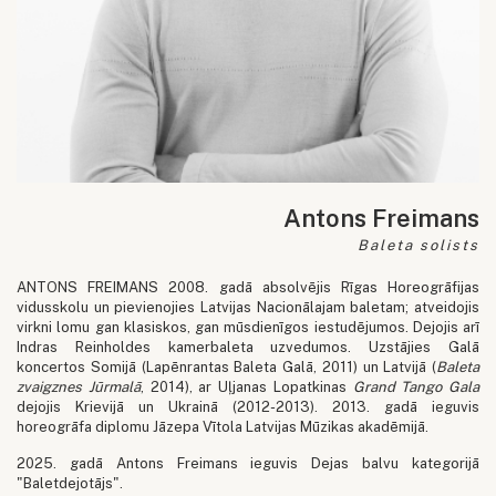
Antons Freimans
Baleta solists
ANTONS FREIMANS 2008. gadā absolvējis Rīgas Horeogrāfijas
vidusskolu un pievienojies Latvijas Nacionālajam baletam; atveidojis
virkni lomu gan klasiskos, gan mūsdienīgos iestudējumos. Dejojis arī
Indras Reinholdes kamerbaleta uzvedumos. Uzstājies Galā
koncertos Somijā (Lapēnrantas Baleta Galā, 2011) un Latvijā (
Baleta
zvaigznes Jūrmalā
, 2014), ar Uļjanas Lopatkinas
Grand Tango Gala
dejojis Krievijā un Ukrainā (2012-2013). 2013. gadā ieguvis
horeogrāfa diplomu Jāzepa Vītola Latvijas Mūzikas akadēmijā.
2025. gadā Antons Freimans ieguvis Dejas balvu kategorijā
"Baletdejotājs".