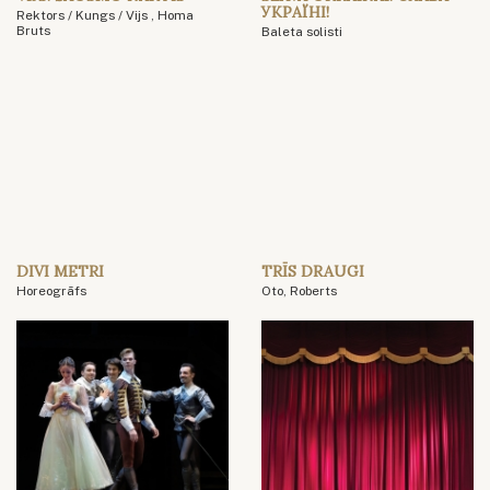
УКРАЇНІ!
Rektors / Kungs / Vijs , Homa
Bruts
Baleta solisti
DIVI METRI
TRĪS DRAUGI
Horeogrāfs
Oto, Roberts