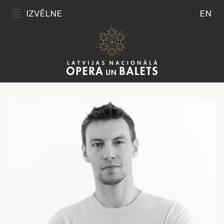
IZVĒLNE
EN