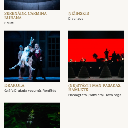
SERENĀDE. CARMINA
ŅIŽINSKIS
BURANA
Djagiļevs
Solisti
DRAKULA
(NE)STĀSTI MAN PASAKAS.
HAMLETS
Grāfs Drakula vecumā, Renfīlds
Horeogrāfs (Hamlets), Tēva rēgs