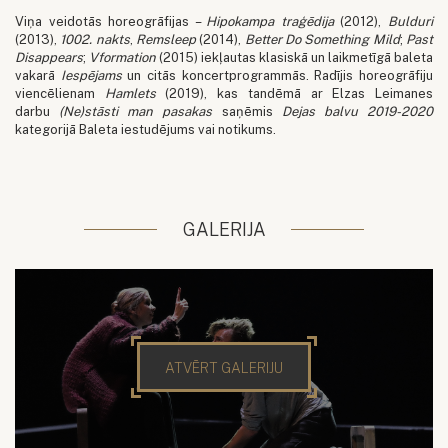
Viņa veidotās horeogrāfijas –
Hipokampa traģēdija
(2012),
Bulduri
(2013),
1002. nakts
,
Remsleep
(2014),
Better Do Something Mild
;
Past
Disappears
;
Vformation
(2015) iekļautas klasiskā un laikmetīgā baleta
vakarā
Iespējams
un citās koncertprogrammās. Radījis horeogrāfiju
viencēlienam
Hamlets
(2019), kas tandēmā ar Elzas Leimanes
darbu
(Ne)stāsti man pasakas
saņēmis
Dejas balvu 2019-2020
kategorijā Baleta iestudējums vai notikums.
GALERIJA
ATVĒRT GALERIJU