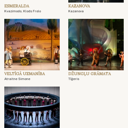
ESMERALDA
KAZANOVA
Kvazimodo, Klods Frolo
Kazanova
VELTĪGĀ UZMANĪBA
DŽUNGĻU GRĀMATA
Atraitne Simone
Tīģeris