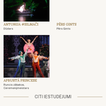
ANTONIJA #SILMAČI
PĒRS GINTS
Dūdars
Pērs Gints
APBURTĀ PRINCESE
Runcis zābakos,
Ceremonijmeistars
CITI IESTUDĒJUMI