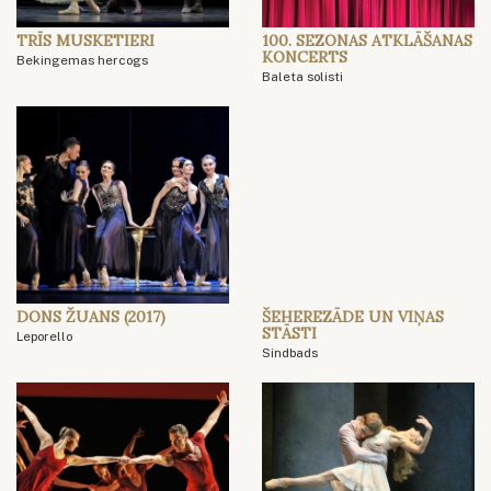
TRĪS MUSKETIERI
100. SEZONAS ATKLĀŠANAS
KONCERTS
Bekingemas hercogs
Baleta solisti
DONS ŽUANS (2017)
ŠEHEREZĀDE UN VIŅAS
STĀSTI
Leporello
Sindbads