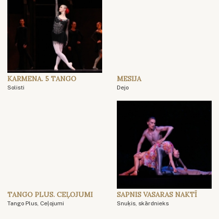
KARMENA. 5 TANGO
MESIJA
Solisti
Dejo
TANGO PLUS. CEĻOJUMI
SAPNIS VASARAS NAKTĪ
Tango Plus, Ceļojumi
Snuķis, skārdnieks