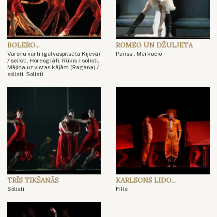
BOLERO...
ROMEO UN DŽULJETA
Varoņu vārti (galvaspilsētā Kijevā)
Pariss , Merkucio
/ solisti, Horeogrāfi, Rūķis / solisti,
Mājiņa uz vistas kājām (Ragana) /
solisti, Solisti
TRĪS TIKŠANĀS
KARLSONS LIDO...
Solisti
Fille