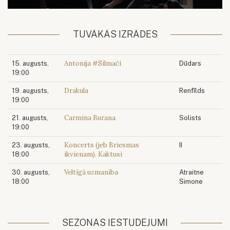
TUVĀKĀS IZRĀDES
Antonija #Silmači
15. augusts,
Dūdars
19:00
Drakula
19. augusts,
Renfīlds
19:00
Carmina Burana
21. augusts,
Solists
19:00
Koncerts (jeb Briesmas
23. augusts,
II
ikvienam). Kaktusi
18:00
Veltīgā uzmanība
30. augusts,
Atraitne
18:00
Simone
SEZONAS IESTUDĒJUMI