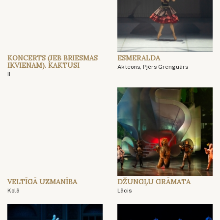
KONCERTS (JEB BRIESMAS
ESMERALDA
IKVIENAM). KAKTUSI
Akteons, Pjērs Grenguārs
II
VELTĪGĀ UZMANĪBA
DŽUNGĻU GRĀMATA
Kolā
Lācis