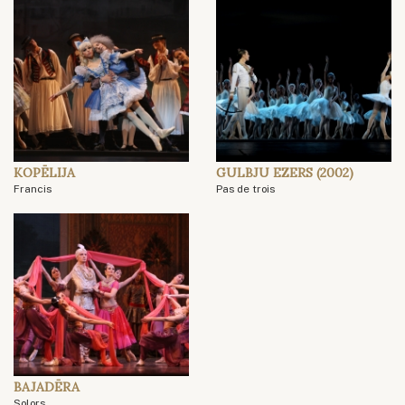
KOPĒLIJA
GULBJU EZERS (2002)
Francis
Pas de trois
BAJADĒRA
Solors