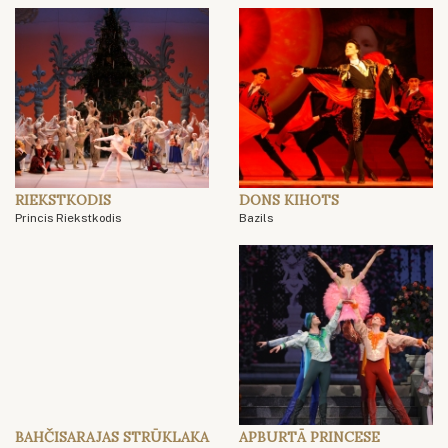
RIEKSTKODIS
DONS KIHOTS
Princis Riekstkodis
Bazils
BAHČISARAJAS STRŪKLAKA
APBURTĀ PRINCESE