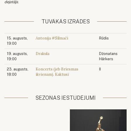
dejotājs
.
TUVĀKĀS IZRĀDES
Antonija #Silmači
15. augusts,
Rūdis
19:00
Drakula
19. augusts,
Džonatans
19:00
Hārkers
Koncerts (jeb Briesmas
23. augusts,
II
ikvienam). Kaktusi
18:00
SEZONAS IESTUDĒJUMI