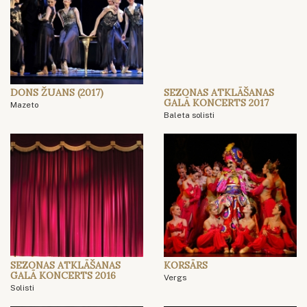
DONS ŽUANS (2017)
SEZONAS ATKLĀŠANAS
GALĀ KONCERTS 2017
Mazeto
Baleta solisti
SEZONAS ATKLĀŠANAS
KORSĀRS
GALĀ KONCERTS 2016
Vergs
Solisti