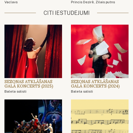
Vaclavs
Princis Dezirē, Zilais putns
CITI IESTUDĒJUMI
SEZONAS ATKLĀŠANAS
SEZONAS ATKLĀŠANAS
GALĀ KONCERTS (2025)
GALĀ KONCERTS (2024)
Baleta solisti
Baleta solisti