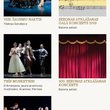
VIJS. ŠAUSMU NAKTIS
SEZONAS ATKLĀŠANAS
GALĀ KONCERTS 2019
Tibērijs Gorobecs
Baleta solisti
TRĪS MUSKETIERI
100. SEZONAS ATKLĀŠANAS
KONCERTS
D’Artanjans, jauns provinces
muižnieks, Aramiss, Portoss
Baleta solisti