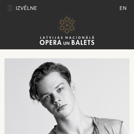
IZVĒLNE
EN