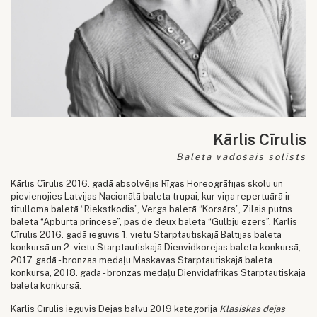
Kārlis Cīrulis
Baleta vadošais solists
Kārlis Cīrulis 2016. gadā absolvējis Rīgas Horeogrāfijas skolu un
pievienojies Latvijas Nacionālā baleta trupai, kur viņa repertuārā ir
titulloma baletā “Riekstkodis”, Vergs baletā “Korsārs”, Zilais putns
baletā “Apburtā princese”, pas de deux baletā “Gulbju ezers”. Kārlis
Cīrulis 2016. gadā ieguvis 1. vietu Starptautiskajā Baltijas baleta
konkursā un 2. vietu Starptautiskajā Dienvidkorejas baleta konkursā,
2017. gadā - bronzas medaļu Maskavas Starptautiskajā baleta
konkursā, 2018. gadā - bronzas medaļu Dienvidāfrikas Starptautiskajā
baleta konkursā.
Kārlis Cīrulis ieguvis Dejas balvu 2019 kategorijā
Klasiskās dejas