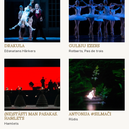
DRAKULA
GULBJU EZERS
Džonatans Hārkers
Rotbarts, Pas de trois
(NE)STĀSTI MAN PASAKAS.
ANTONIJA #SILMAČI
HAMLETS
Rūdis
Hamlets