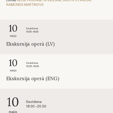
Lomās
ALISE PRUDĀNE-SPRIDZĀNE
,
KRISTA ŠTRAUSA
,
RAIMONDS MARTINOVS
10
Sestdiena
15:30 – 16:30
maijs
Ekskursija operā (LV)
10
Sestdiena
15:35 – 16:35
maijs
Ekskursija operā (ENG)
10
Sestdiena
18:00 – 20:30
maijs