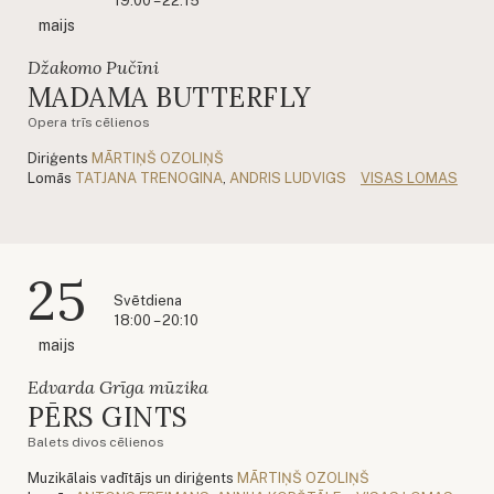
19:00 – 22:15
maijs
Džakomo Pučīni
MADAMA BUTTERFLY
Opera trīs cēlienos
Diriģents
MĀRTIŅŠ OZOLIŅŠ
Lomās
TATJANA TRENOGINA
,
ANDRIS LUDVIGS
VISAS LOMAS
25
Svētdiena
18:00 – 20:10
maijs
Edvarda Grīga mūzika
PĒRS GINTS
Balets divos cēlienos
Muzikālais vadītājs un diriģents
MĀRTIŅŠ OZOLIŅŠ