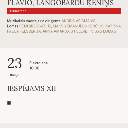
FLAVIO, LANGOBARDU ĶĒNIŅŠ
Pirmizrāde!
Muzikālais vadītājs un diriģents
ANDRIS VEISMANIS
Lomās
REMĪ BRESS-FEIJĒ
,
MAKSS EMANUELS CENČIČS
,
KATRĪNA
PAULA FELSBERGA
,
ANNA AMANDA STOLERE
VISAS LOMAS
23
Piektdiena
18:30
maijs
IESPĒJAMS XII