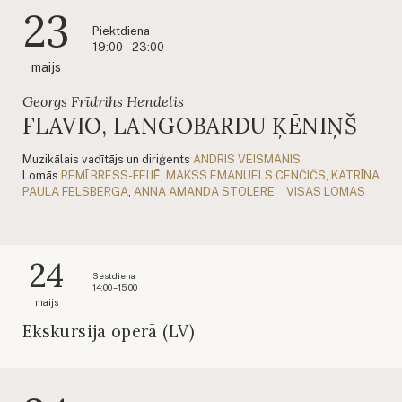
23
Piektdiena
19:00 – 23:00
maijs
Georgs Frīdrihs Hendelis
FLAVIO, LANGOBARDU ĶĒNIŅŠ
Muzikālais vadītājs un diriģents
ANDRIS VEISMANIS
Lomās
REMĪ BRESS-FEIJĒ
,
MAKSS EMANUELS CENČIČS
,
KATRĪNA
PAULA FELSBERGA
,
ANNA AMANDA STOLERE
VISAS LOMAS
24
Sestdiena
14:00 – 15:00
maijs
Ekskursija operā (LV)