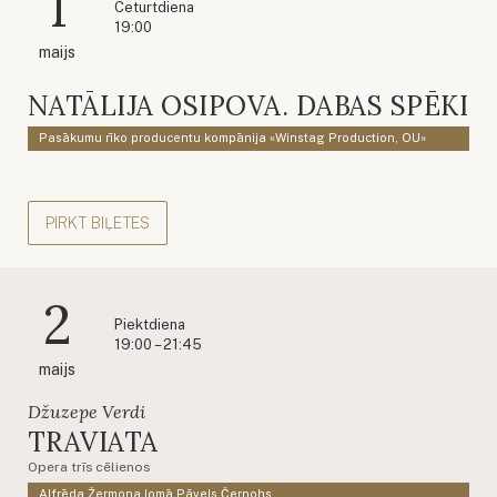
1
Ceturtdiena
19:00
maijs
NATĀLIJA OSIPOVA. DABAS SPĒKI
Pasākumu rīko producentu kompānija «Winstag Production, OU»
PIRKT BIĻETES
2
Piektdiena
19:00 – 21:45
maijs
Džuzepe Verdi
TRAVIATA
Opera trīs cēlienos
Alfrēda Žermona lomā Pāvels Černohs