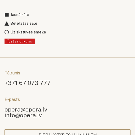
Jaunā zāle
Beletāžas zāle
Uz skatuves smēķē
Īpašs notikums
Tālrunis
+371 67 073 777
E-pasts
opera@opera.lv
info@opera.lv