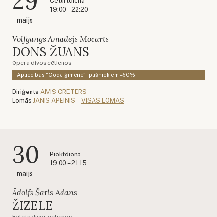
29
Ceturtdiena
19:00 – 22:20
maijs
Volfgangs Amadejs Mocarts
DONS ŽUANS
Opera divos cēlienos
Apliecības "Goda ģimene" īpašniekiem –50%
Diriģents
AIVIS GRETERS
Lomās
JĀNIS APEINIS
VISAS LOMAS
30
Piektdiena
19:00 – 21:15
maijs
Ādolfs Šarls Adāns
ŽIZELE
Balets divos cēlienos