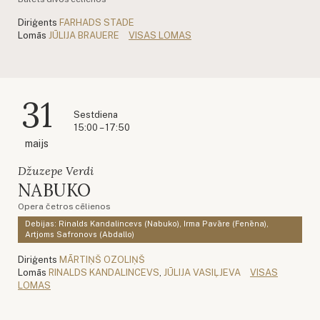
Diriģents
FARHADS STADE
Lomās
JŪLIJA BRAUERE
VISAS LOMAS
31
Sestdiena
15:00 – 17:50
maijs
Džuzepe Verdi
NABUKO
Opera četros cēlienos
Debijas: Rinalds Kandalincevs (Nabuko), Irma Pavāre (Fenēna),
Artjoms Safronovs (Abdallo)
Diriģents
MĀRTIŅŠ OZOLIŅŠ
Lomās
RINALDS KANDALINCEVS
,
JŪLIJA VASIĻJEVA
VISAS
LOMAS