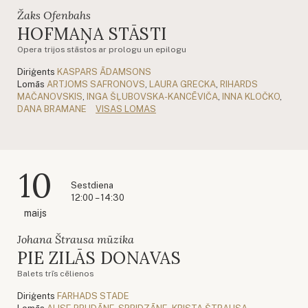
Žaks Ofenbahs
HOFMAŅA STĀSTI
Opera trijos stāstos ar prologu un epilogu
Diriģents
KASPARS ĀDAMSONS
Lomās
ARTJOMS SAFRONOVS
,
LAURA GRECKA
,
RIHARDS
MAČANOVSKIS
,
INGA ŠĻUBOVSKA-KANCĒVIČA
,
INNA KLOČKO
,
DANA BRAMANE
VISAS LOMAS
10
Sestdiena
12:00 – 14:30
maijs
Johana Štrausa mūzika
PIE ZILĀS DONAVAS
Balets trīs cēlienos
Diriģents
FARHADS STADE