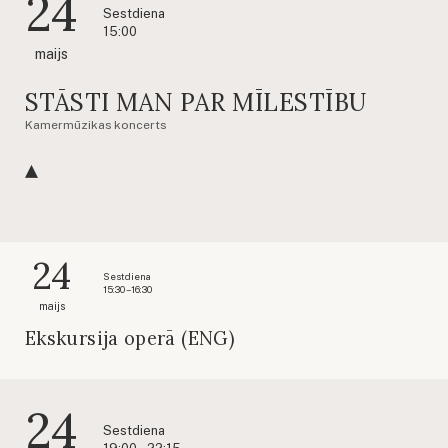
24
Sestdiena
15:00
maijs
STĀSTI MAN PAR MĪLESTĪBU
Kamermūzikas koncerts
24
Sestdiena
15:30 – 16:30
maijs
Ekskursija operā (ENG)
24
Sestdiena