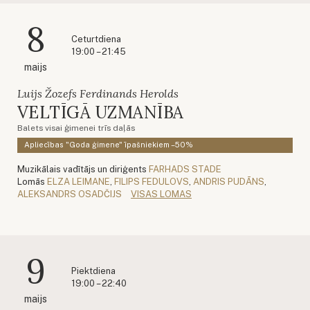
8
Ceturtdiena
19:00 – 21:45
maijs
Luijs Žozefs Ferdinands Herolds
VELTĪGĀ UZMANĪBA
Balets visai ģimenei trīs daļās
Apliecības "Goda ģimene" īpašniekiem –50%
Muzikālais vadītājs un diriģents
FARHADS STADE
Lomās
ELZA LEIMANE
,
FILIPS FEDULOVS
,
ANDRIS PUDĀNS
,
ALEKSANDRS OSADČIJS
VISAS LOMAS
9
Piektdiena
19:00 – 22:40
maijs