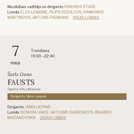
Muzikālais vadītājs un diriģents
FARHADS STADE
Lomās
ELZA LEIMANE
,
FILIPS FEDULOVS
,
RAIMONDS
MARTINOVS
,
ANTONS FREIMANS
VISAS LOMAS
7
Trešdiena
19:00 – 22:40
maijs
Šarls Guno
FAUSTS
Opera trīs cēlienos
Diriģents Jānis Liepiņš
Diriģents
JĀNIS LIEPIŅŠ
Lomās
SONORA VAICE
,
ARTJOMS SAFRONOVS
,
RIHARDS
MAČANOVSKIS
VISAS LOMAS