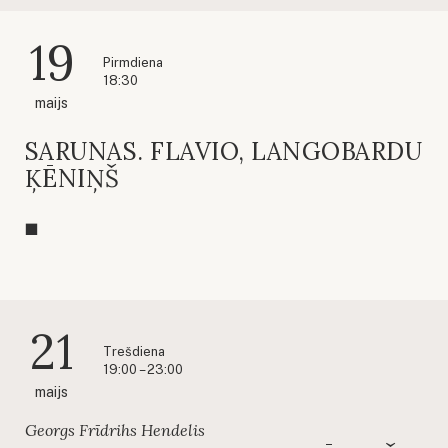
19
Pirmdiena
18:30
maijs
SARUNAS. FLAVIO, LANGOBARDU
ĶĒNIŅŠ
21
Trešdiena
19:00 – 23:00
maijs
Georgs Frīdrihs Hendelis