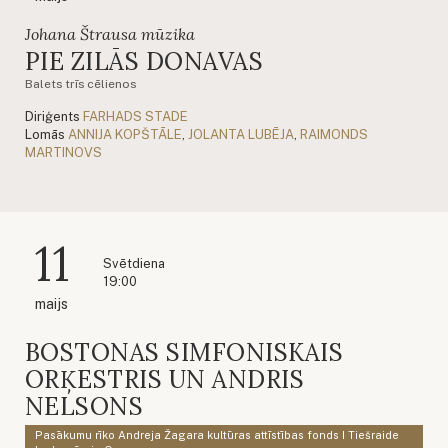
Johana Štrausa mūzika
PIE ZILĀS DONAVAS
Balets trīs cēlienos
Diriģents
FARHADS STADE
Lomās
ANNIJA KOPŠTĀLE
,
JOLANTA LUBĒJA
,
RAIMONDS
MARTINOVS
11
Svētdiena
19:00
maijs
BOSTONAS SIMFONISKAIS
ORĶESTRIS UN ANDRIS
NELSONS
Pasākumu rīko Andreja Žagara kultūras attīstības fonds I Tiešraide