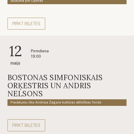
laukumā pie Operas
PIRKT BIĻETES
12
Pirmdiena
19:00
maijs
BOSTONAS SIMFONISKAIS
ORĶESTRIS UN ANDRIS
NELSONS
Pasākumu rīko Andreja Žagara kultūras attīstības fonds
PIRKT BIĻETES