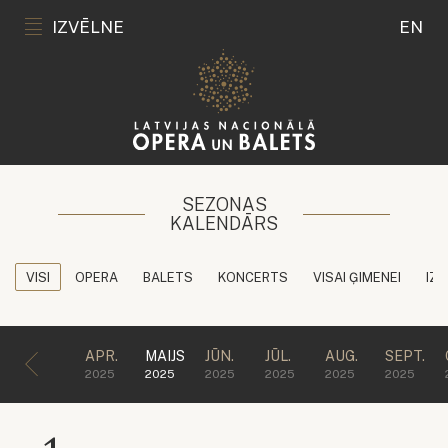
IZVĒLNE
EN
SEZONAS
KALENDĀRS
VISI
OPERA
BALETS
KONCERTS
VISAI ĢIMENEI
IZG
APR.
MAIJS
JŪN.
JŪL.
AUG.
SEPT.
2025
2025
2025
2025
2025
2025