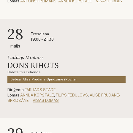
Lomās
ANTONS FREIMANS
,
ANNIJA KOPŠTĀLE
VISAS LOMAS
28
Trešdiena
19:00 – 21:30
maijs
Ludvigs Minkuss
DONS KIHOTS
Balets trīs cēlienos
Debija: Alise Prudāne-Spridzāne (Rozita)
Diriģents
FARHADS STADE
Lomās
ANNIJA KOPŠTĀLE
,
FILIPS FEDULOVS
,
ALISE PRUDĀNE-
SPRIDZĀNE
VISAS LOMAS