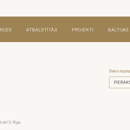
NCES
ATBALSTĪTĀJI
PROJEKTI
BALTIJAS
Seko mum
PIERAK
vārī 3, Rīga.