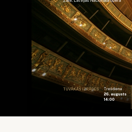
Zāle: Latvijas Nacionālā opera
Trešdiena
TUVĀKĀS IZRĀDES
26. augusts
14:00