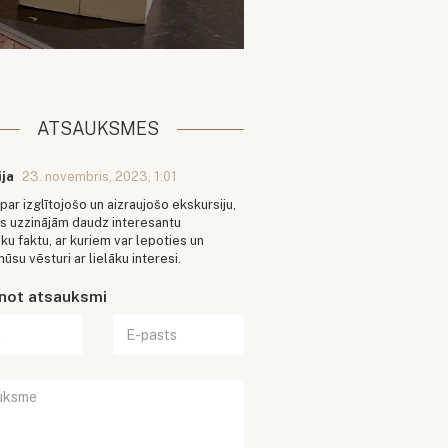
ATSAUKSMES
ija
23. novembris, 2023, 1:01
par izglītojošo un aizraujošo ekskursiju,
s uzzinājām daudz interesantu
ku faktu, ar kuriem var lepoties un
mūsu vēsturi ar lielāku interesi.
enot atsauksmi