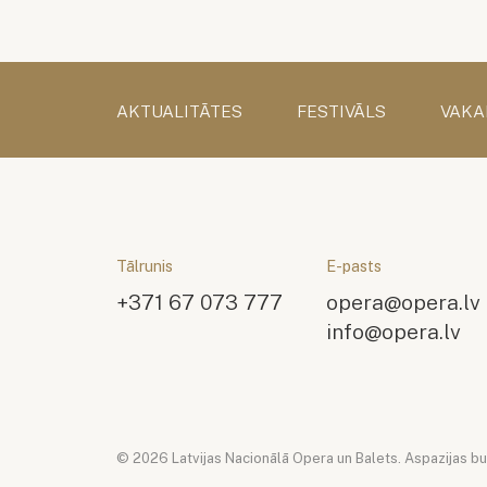
AKTUALITĀTES
FESTIVĀLS
VAKA
Tālrunis
E-pasts
+371 67 073 777
opera@opera.lv
info@opera.lv
© 2026 Latvijas Nacionālā Opera un Balets. Aspazijas bul