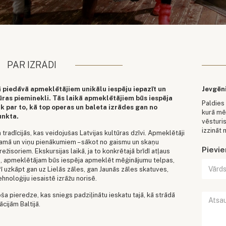
PAR IZRĀDI
ā piedāvā apmeklētājiem unikālu iespēju iepazīt un
Jevgēn
ūras pieminekli. Tās laikā apmeklētājiem būs iespēja
Paldies 
āk par to, kā top operas un baleta izrādes gan no
kurā mē
unkta.
vēsturis
izzināt 
tradīcijās, kas veidojušas Latvijas kultūras dzīvi. Apmeklētāji
amā un viņu pienākumiem – sākot no gaismu un skaņu
Pievi
režisoriem. Ekskursijas laikā, ja to konkrētajā brīdī atļaus
ākļi, apmeklētājam būs iespēja apmeklēt mēģinājumu telpas,
rī uzkāpt gan uz Lielās zāles, gan Jaunās zāles skatuves,
noloģiju iesaistē izrāžu norisē.
oša pieredze, kas sniegs padziļinātu ieskatu tajā, kā strādā
cijām Baltijā.