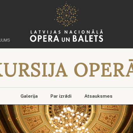
ĒJUMS
URSIJA OPERĀ
Galerija
Par izrādi
Atsauksmes