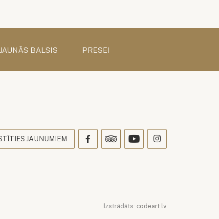
 JAUNĀS BALSIS
PRESEI
s
STĪTIES JAUNUMIEM
Izstrādāts:
codeart.lv