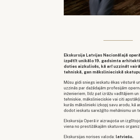
Ekskursija Latvijas Nacionālajā oper
izpētīt unikālo 19. gadsimta arhitekt
doties aizkulisēs, kā arī uzzināt vair
tehniskā, gan mākslinieciskā skatup
Mūsu gidi sniegs ieskatu ēkas vēsturē un 
uzzinās par dažādajām profesijām opern
inženieriem, līdz pat izrāžu vadītājiem un 
tehniskie, mākslinieciskie vai citi apst
kurās mākslinieki izkopj savu arodu, kā a
dodot ieskatu sarežģīto mehānismu un teh
Ekskursija Operā ir aizraujoša un izglītoj
viena no prestižākajām skatuves organizā
Ekskursijas norises valoda:
latviešu.