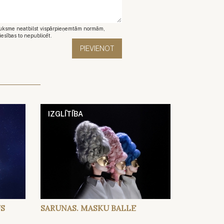
auksme neatbilst vispārpieņemtām normām,
iesības to nepublicēt.
IZGLĪTĪBA
JS
SARUNAS. MASKU BALLE