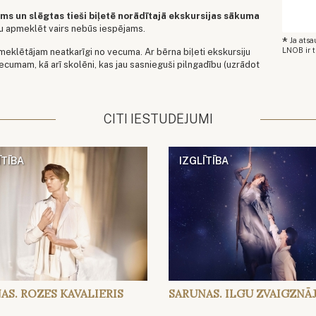
irms un slēgtas tieši biļetē norādītajā ekskursijas sākuma
ju apmeklēt vairs nebūs iespējams.
*
Ja ats
LNOB ir t
pmeklētājam neatkarīgi no vecuma. Ar bērna biļeti ekskursiju
cumam, kā arī skolēni, kas jau sasnieguši pilngadību (uzrādot
CITI IESTUDĒJUMI
ĪTĪBA
IZGLĪTĪBA
AS. ROZES KAVALIERIS
SARUNAS. ILGU ZVAIGZNĀ