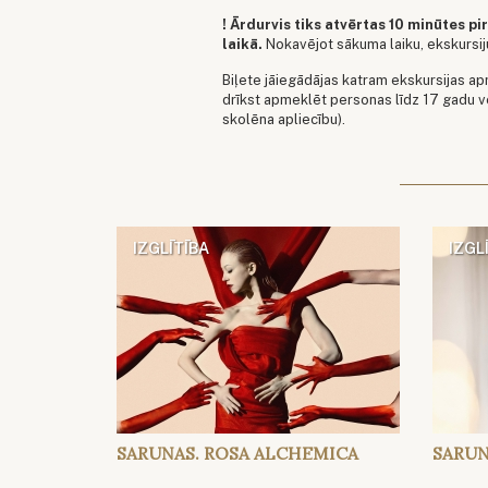
! Ārdurvis tiks atvērtas 10 minūtes p
laikā.
Nokavējot sākuma laiku, ekskursi
​Biļete jāiegādājas katram ekskursijas a
drīkst apmeklēt personas līdz 17 gadu ve
skolēna apliecību).
IZGLĪTĪBA
IZGL
SARUNAS. ROSA ALCHEMICA
SARUN