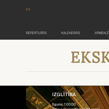
EN
REPERTUĀRS
KALENDĀRS
APMEKL
EKSK
IZGLĪTĪBA
Ilgums: 1:00:00