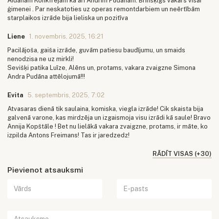
Aidanam Konkfrejam kā arī Andrim Pudānam. Brīnšķigs vakars visai
ģimenei . Par neskatoties uz operas remontdarbiem un neērtībām
starplaikos izrāde bija lieliska un pozitīva
Liene
1. novembris, 2025, 16:21
Pacilājoša, gaiša izrāde, guvām patiesu baudījumu, un smaids
nenodzisa ne uz mirkli!
Sevišķi patika Luīze, Alēns un, protams, vakara zvaigzne Simona
Andra Pudāna attēlojumā!!!
Evita
5. septembris, 2025, 7:02
Atvasaras dienā tik saulaina, komiska, viegla izrāde! Cik skaista bija
galvenā varone, kas mirdzēja un izgaismoja visu izrādi kā saule! Bravo
Annija Kopštāle ! Bet nu lielākā vakara zvaigzne, protams, ir māte, ko
izpilda Antons Freimans! Tas ir jaredzedz!
RĀDĪT VISAS (+30)
Pievienot atsauksmi