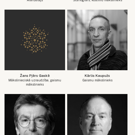
Žans Pjērs Gaskē
Kārlis Kaupužs
Mākslinieciskā uzraudzība, gaismu
Gaismu mākslinieks
mākslinieks