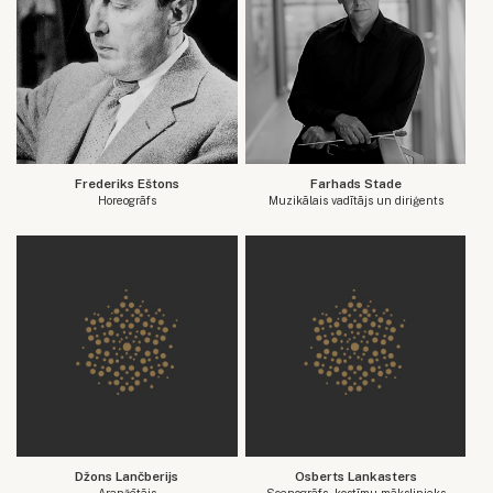
Frederiks Eštons
Farhads Stade
Horeogrāfs
Muzikālais vadītājs un diriģents
Džons Lančberijs
Osberts Lankasters
Aranžētājs
Scenogrāfs, kostīmu mākslinieks