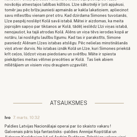
novācēju atnestajos labības kūlīšos. Līze sākotnēji ir ļoti apjukusi,
tomēr jau pēc brīža jaunieši apmainās ar kakla lakatiņiem, apliecinot
savu mīlestību vienam pret otru. Kad dzirdama Simones tuvošanās,
Līze paspēj noslēpt Kolā savā istabā. Mātei ir aizdomas, ka meita
joprojām sapņo par tikšanos ar Kolā, tādēļ ieslēdz Līzi viņas istabā,
nenojaušot, ka tajā atrodas Kolā. Alēns un viņa tēvs ierodas kopā ar
notāru, lai noslēgtu laulību līgumu. Kad tas ir parakstīts, Simone
pasniedz Alēnam Līzes istabas atslēgu. Pēc nelielas minstināšanās
viņš atver durvis. No istabas iznāk Kolā un Līze, kuri Simones priekšā
krīt ceļos, lūdzot viņas piedošanu un svētību. Māte ir spiesta
piekāpties meitas vēlmei precēties ar Kolā. Tas liek abiem
mīlētājiem un visiem viņu draugiem uzgavilēt.
ATSAUKSMES
Ivo
7. marts, 10:32
Paldies Latvijas Nacionālajai operai par šo skaisto vakaru !
Galvenais pāris bija fantastisks - paldies Annnijai Kopštālai un