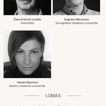
Žans Kristofs Lesāžs
Duglass Nikolsons
Inscenētājs
Scenogrāfijas ražošanas uzraudzība
Vanda Hjūstone
Kostīmu ražošanas uzraudzība
LOMĀS