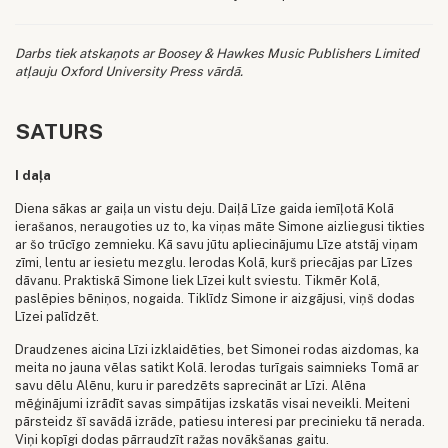
Darbs tiek atskaņots ar Boosey & Hawkes Music Publishers Limited
atļauju Oxford University Press vārdā.
SATURS
I daļa
Diena sākas ar gaiļa un vistu deju. Daiļā Līze gaida iemīļotā Kolā
ierašanos, neraugoties uz to, ka viņas māte Simone aizliegusi tikties
ar šo trūcīgo zemnieku. Kā savu jūtu apliecinājumu Līze atstāj viņam
zīmi, lentu ar iesietu mezglu. Ierodas Kolā, kurš priecājas par Līzes
dāvanu. Praktiskā Simone liek Līzei kult sviestu. Tikmēr Kolā,
paslēpies bēniņos, nogaida. Tiklīdz Simone ir aizgājusi, viņš dodas
Līzei palīdzēt.
Draudzenes aicina Līzi izklaidēties, bet Simonei rodas aizdomas, ka
meita no jauna vēlas satikt Kolā. Ierodas turīgais saimnieks Tomā ar
savu dēlu Alēnu, kuru ir paredzēts saprecināt ar Līzi. Alēna
mēģinājumi izrādīt savas simpātijas izskatās visai neveikli. Meiteni
pārsteidz šī savādā izrāde, patiesu interesi par precinieku tā nerada.
Viņi kopīgi dodas pārraudzīt ražas novākšanas gaitu.