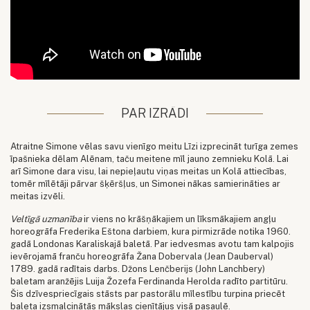
PAR IZRĀDI
Atraitne Simone vēlas savu vienīgo meitu Līzi izprecināt turīga zemes
īpašnieka dēlam Alēnam, taču meitene mīl jauno zemnieku Kolā. Lai
arī Simone dara visu, lai nepieļautu viņas meitas un Kolā attiecības,
tomēr mīlētāji pārvar šķēršļus, un Simonei nākas samierināties ar
meitas izvēli.
Veltīgā uzmanība
ir viens no krāšņākajiem un līksmākajiem angļu
horeogrāfa Frederika Eštona darbiem, kura pirmizrāde notika 1960.
gadā Londonas Karaliskajā baletā. Par iedvesmas avotu tam kalpojis
ievērojamā franču horeogrāfa Žana Dobervala (Jean Dauberval)
1789. gadā radītais darbs. Džons Lenčberijs (John Lanchbery)
baletam aranžējis Luija Žozefa Ferdinanda Herolda radīto partitūru.
Šis dzīvespriecīgais stāsts par pastorālu mīlestību turpina priecēt
baleta izsmalcinātās mākslas cienītājus visā pasaulē.