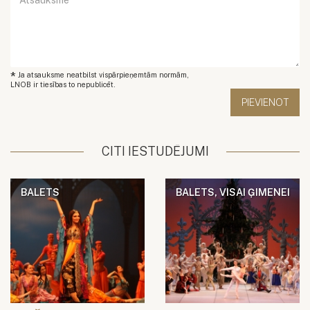
*
Ja atsauksme neatbilst vispārpieņemtām normām,
LNOB ir tiesības to nepublicēt.
CITI IESTUDĒJUMI
BALETS
BALETS, VISAI ĢIMENEI