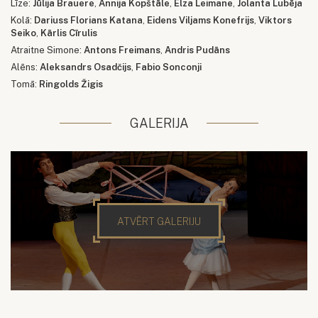
Līze:
Jūlija Brauere
,
Annija Kopštāle
,
Elza Leimane
,
Jolanta Lubēja
Kolā:
Dariuss Florians Katana
,
Eidens Viljams Konefrijs
,
Viktors
Seiko
,
Kārlis Cīrulis
Atraitne Simone:
Antons Freimans
,
Andris Pudāns
Alēns:
Aleksandrs Osadčijs
,
Fabio Sonconji
Tomā:
Ringolds Žigis
GALERIJA
ATVĒRT GALERIJU