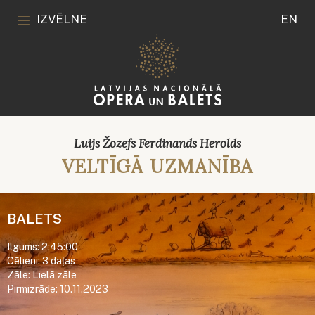
IZVĒLNE
EN
Luijs Žozefs Ferdinands Herolds
VELTĪGĀ UZMANĪBA
BALETS
Ilgums: 2:45:00
Cēlieni: 3 daļas
Zāle: Lielā zāle
Pirmizrāde: 10.11.2023