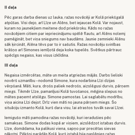
II daļa
Pēc garas darba dienas uz lauka, ražas novācēji ar Kolā priekšgalā
atpūšas. Visi dejo, arī Līze un Alēns, bet iejaucas Kolā. Var nojaust,
kuram no jaunekļiem meitene dod priekšroku. Kāds no ražas
novācējiem citiem par iepriecinājumu spēlē flautu, arī Alēns nolemj
pamēģināt, bet viņa sniegums nav baudāms. Jaunie zemnieki Alēnu
sāk ķircināt, Alēna tēvs par to ir sašutis. Ražas novācēju svinības
krāšņo arī Simones iemīļotā deja koka tupelēs. Svētkus pārtrauc
spēcīgs negaiss, kas visus izklīdina.
III daļa
Negaisa izmērcētas, māte un meita atgriežas mājās. Darbs lieliski
novērš uzmanību – nodomā Simone, kura nodarbina Līzi dzijas
vērpšanā. Māti, kura, drošs paliek nedrošs, aizslēgusi durvis, pārņem
miegs. Tikmēr Līze, pamanījusi Kolā tuvošanos, mēģina slepus no
mātes paņemt atslēgu. Simone pamostas. Lai saglabātu modrību,
viņa aicina Līzi dejot. Drīz vien māti no jauna pārņem miegs. Šo
situāciju izmanto Kolā, kurš dara visu, lai atrastos tuvāk savai Līzei.
Iemigušo māti pamodina ražas novācēji, kuri ieradušies pēc
samaksas. Simone dodas kopā ar viņiem, aizslēdzot istabas durvis.
Līze, domādama, ka palikusi viena, sapņo par precētas sievas
nākotni. Pēkšņi parādās Kolā, kurš istabā bija paslēpies ražas