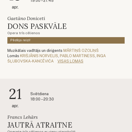
19:00 – 21:45
apr.
Gaetāno Doniceti
DONS PASKVĀLE
Opera trīs cēlienos
Pēdējo reizi!
Muzikālais vadītājs un diriģents
MĀRTIŅŠ OZOLIŅŠ
Lomās
KRIŠJĀNIS NORVELIS
,
PABLO MARTINESS
,
INGA
ŠĻUBOVSKA-KANCĒVIČA
VISAS LOMAS
21
Svētdiena
18:00 – 20:30
apr.
Francs Lehārs
JAUTRĀ ATRAITNE
Operete trīs cēlienos ar vienu starpbrīdi