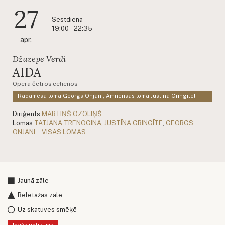
27
Sestdiena
19:00 – 22:35
apr.
Džuzepe Verdi
AĪDA
Opera četros cēlienos
Radamesa lomā Georgs Onjani, Amnerisas lomā Justīna Gringīte!
Diriģents
MĀRTIŅŠ OZOLIŅŠ
Lomās
TATJANA TRENOGINA
,
JUSTĪNA GRINGĪTE
,
GEORGS
ONJANI
VISAS LOMAS
Jaunā zāle
Beletāžas zāle
Uz skatuves smēķē
Īpašs notikums