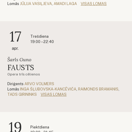
Lomās
JŪLIJA VASIĻJEVA
,
AMADI LAGA
VISAS LOMAS
17
Trešdiena
19:00 – 22:40
apr.
Šarls Guno
FAUSTS
Opera trīs cēlienos
Diriģents
ARVO VOLMERS
Lomās
INGA ŠĻUBOVSKA-KANCĒVIČA
,
RAIMONDS BRAMANIS
,
TADS GIRININKS
VISAS LOMAS
19
Piektdiena