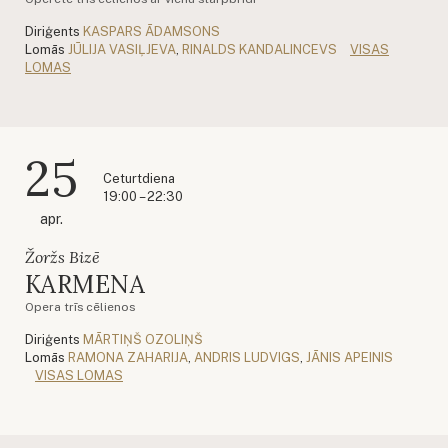
Diriģents
KASPARS ĀDAMSONS
Lomās
JŪLIJA VASIĻJEVA
,
RINALDS KANDALINCEVS
VISAS
LOMAS
25
Ceturtdiena
19:00 – 22:30
apr.
Žoržs Bizē
KARMENA
Opera trīs cēlienos
Diriģents
MĀRTIŅŠ OZOLIŅŠ
Lomās
RAMONA ZAHARIJA
,
ANDRIS LUDVIGS
,
JĀNIS APEINIS
VISAS LOMAS