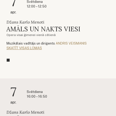
7
Svētdiena
12:00 – 12:50
apr.
Džans Karlo Menoti
AMĀLS UN NAKTS VIESI
Opera visai ģimenei vienā cēlienā
Muzikālais vadītājs un diriģents
ANDRIS VEISMANIS
SKATĪT VISAS LOMAS
7
Svētdiena
16:00 – 16:50
apr.
Džans Karlo Menoti