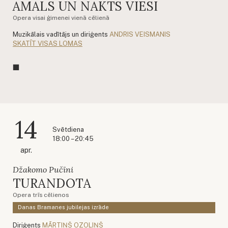
AMĀLS UN NAKTS VIESI
Opera visai ģimenei vienā cēlienā
Muzikālais vadītājs un diriģents
ANDRIS VEISMANIS
SKATĪT VISAS LOMAS
14
Svētdiena
18:00 – 20:45
apr.
Džakomo Pučīni
TURANDOTA
Opera trīs cēlienos
Danas Bramanes jubilejas izrāde
Diriģents
MĀRTIŅŠ OZOLIŅŠ