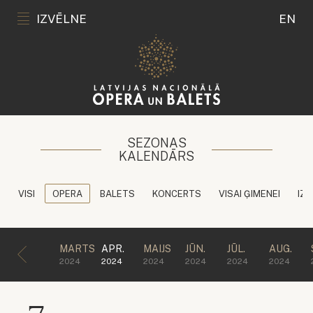
IZVĒLNE
EN
SEZONAS
KALENDĀRS
VISI
OPERA
BALETS
KONCERTS
VISAI ĢIMENEI
IZG
MARTS
APR.
MAIJS
JŪN.
JŪL.
AUG.
2024
2024
2024
2024
2024
2024