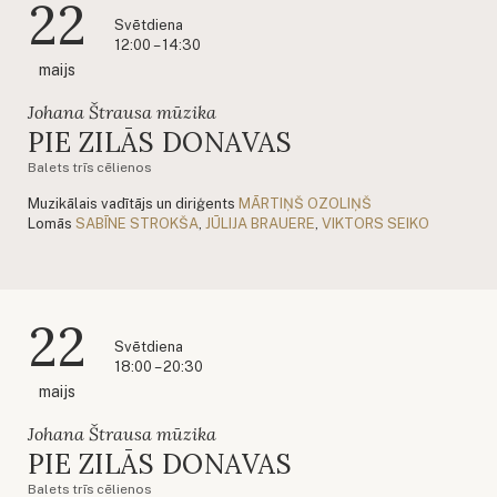
22
Svētdiena
12:00 – 14:30
maijs
Johana Štrausa mūzika
PIE ZILĀS DONAVAS
Balets trīs cēlienos
Muzikālais vadītājs un diriģents
MĀRTIŅŠ OZOLIŅŠ
Lomās
SABĪNE STROKŠA
,
JŪLIJA BRAUERE
,
VIKTORS SEIKO
22
Svētdiena
18:00 – 20:30
maijs
Johana Štrausa mūzika
PIE ZILĀS DONAVAS
Balets trīs cēlienos