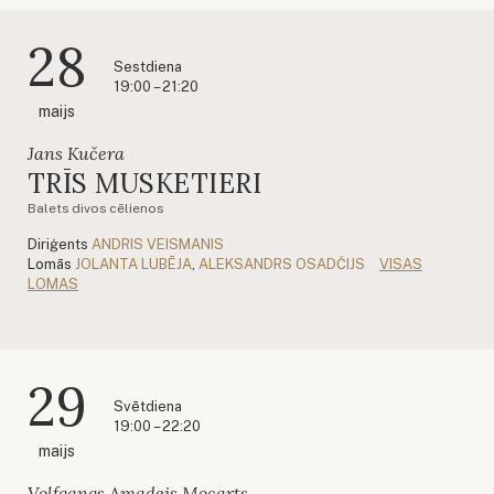
28
Sestdiena
19:00 – 21:20
maijs
Jans Kučera
TRĪS MUSKETIERI
Balets divos cēlienos
Diriģents
ANDRIS VEISMANIS
Lomās
JOLANTA LUBĒJA
,
ALEKSANDRS OSADČIJS
VISAS
LOMAS
29
Svētdiena
19:00 – 22:20
maijs
Volfgangs Amadejs Mocarts