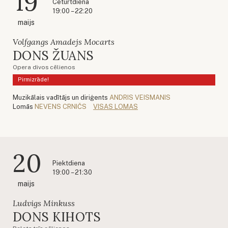
19
Ceturtdiena
19:00 – 22:20
maijs
Volfgangs Amadejs Mocarts
DONS ŽUANS
Opera divos cēlienos
Pirmizrāde!
Muzikālais vadītājs un diriģents
ANDRIS VEISMANIS
Lomās
NEVENS CRNIČS
VISAS LOMAS
20
Piektdiena
19:00 – 21:30
maijs
Ludvigs Minkuss
DONS KIHOTS