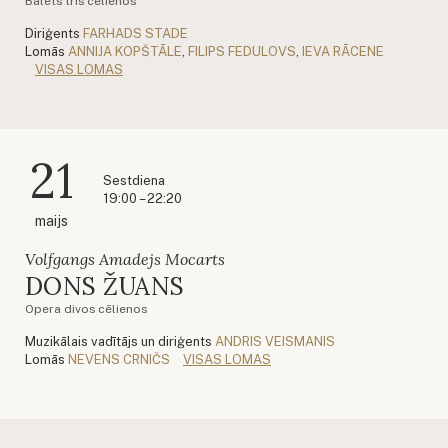
Balets trīs cēlienos
Diriģents
FARHADS STADE
Lomās
ANNIJA KOPŠTĀLE
,
FILIPS FEDULOVS
,
IEVA RĀCENE
VISAS LOMAS
21
Sestdiena
19:00 – 22:20
maijs
Volfgangs Amadejs Mocarts
DONS ŽUANS
Opera divos cēlienos
Muzikālais vadītājs un diriģents
ANDRIS VEISMANIS
Lomās
NEVENS CRNIČS
VISAS LOMAS