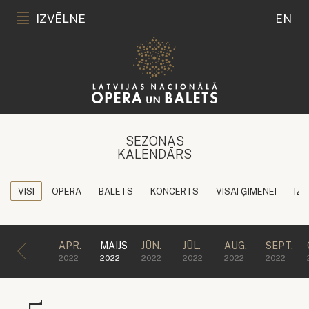
IZVĒLNE
EN
SEZONAS
KALENDĀRS
VISI
OPERA
BALETS
KONCERTS
VISAI ĢIMENEI
IZG
APR.
MAIJS
JŪN.
JŪL.
AUG.
SEPT.
2022
2022
2022
2022
2022
2022