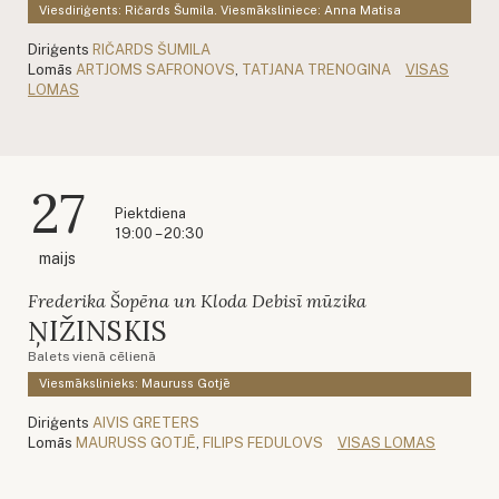
Viesdiriģents: Ričards Šumila. Viesmāksliniece: Anna Matisa
Diriģents
RIČARDS ŠUMILA
Lomās
ARTJOMS SAFRONOVS
,
TATJANA TRENOGINA
VISAS
LOMAS
27
Piektdiena
19:00 – 20:30
maijs
Frederika Šopēna un Kloda Debisī mūzika
ŅIŽINSKIS
Balets vienā cēlienā
Viesmākslinieks: Mauruss Gotjē
Diriģents
AIVIS GRETERS
Lomās
MAURUSS GOTJĒ
,
FILIPS FEDULOVS
VISAS LOMAS