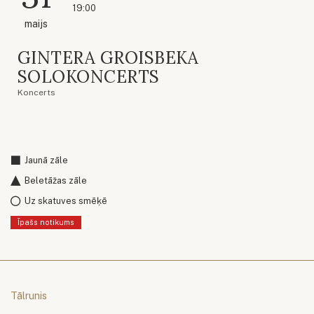
19:00
maijs
GINTERA GROISBEKA
SOLOKONCERTS
Koncerts
Jaunā zāle
Beletāžas zāle
Uz skatuves smēķē
Īpašs notikums
Tālrunis