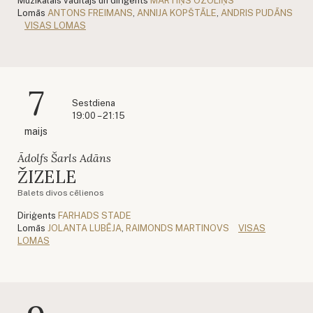
Muzikālais vadītājs un diriģents
MĀRTIŅŠ OZOLIŅŠ
Lomās
ANTONS FREIMANS
,
ANNIJA KOPŠTĀLE
,
ANDRIS PUDĀNS
VISAS LOMAS
7
Sestdiena
19:00 – 21:15
maijs
Ādolfs Šarls Adāns
ŽIZELE
Balets divos cēlienos
Diriģents
FARHADS STADE
Lomās
JOLANTA LUBĒJA
,
RAIMONDS MARTINOVS
VISAS
LOMAS