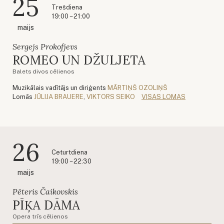
25
Trešdiena
19:00 – 21:00
maijs
Sergejs Prokofjevs
ROMEO UN DŽULJETA
Balets divos cēlienos
Muzikālais vadītājs un diriģents
MĀRTIŅŠ OZOLIŅŠ
Lomās
JŪLIJA BRAUERE
,
VIKTORS SEIKO
VISAS LOMAS
26
Ceturtdiena
19:00 – 22:30
maijs
Pēteris Čaikovskis
PĪĶA DĀMA
Opera trīs cēlienos