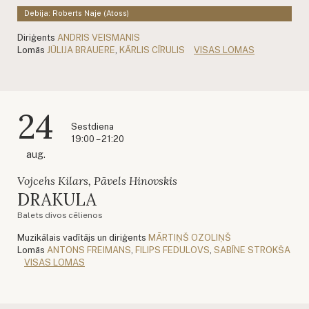
Debija: Roberts Naje (Atoss)
Diriģents
ANDRIS VEISMANIS
Lomās
JŪLIJA BRAUERE
,
KĀRLIS CĪRULIS
VISAS LOMAS
24
Sestdiena
19:00 – 21:20
aug.
Vojcehs Kilars, Pāvels Hinovskis
DRAKULA
Balets divos cēlienos
Muzikālais vadītājs un diriģents
MĀRTIŅŠ OZOLIŅŠ
Lomās
ANTONS FREIMANS
,
FILIPS FEDULOVS
,
SABĪNE STROKŠA
VISAS LOMAS