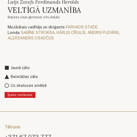
Luijs Žozefs Ferdinands Herolds
VELTĪGĀ UZMANĪBA
Balets visai ģimenei trīs daļās
Muzikālais vadītājs un diriģents
FARHADS STADE
Lomās
SABĪNE STROKŠA
,
KĀRLIS CĪRULIS
,
ANDRIS PUDĀNS
,
ALEKSANDRS OSADČIJS
Jaunā zāle
Beletāžas zāle
Uz skatuves smēķē
Īpašs notikums
Tālrunis
+371 67 073 777