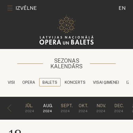
IZVĒLNE
EN
SEZONAS
KALENDĀRS
VISI
OPERA
BALETS
KONCERTS
VISAI ĢIMENEI
IZG
JŪL.
AUG.
SEPT.
OKT.
NOV.
DEC.
2024
2024
2024
2024
2024
2024