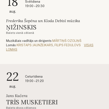
18
Svētdiena
19:00 – 20:30
aug.
Frederika Šopēna un Kloda Debisī mūzika
ŅIŽINSKIS
Balets vienā cēlienā
Muzikālais vadītājs un diriģents
MĀRTIŅŠ OZOLIŅŠ
Lomās
KRISTAPS JAUNŽEIKARS
,
FILIPS FEDULOVS
VISAS
LOMAS
22
Ceturtdiena
19:00 – 21:20
aug.
Jans Kučera
TRĪS MUSKETIERI
Balets divos cēlienos