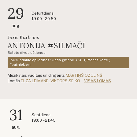
29
Ceturtdiena
19:00 – 20:50
aug.
Juris Karlsons
ANTONIJA #SILMAČI
Balets divos cēlienos
50% atlaide apliecības "Goda ģimene" (“3+ Ģimenes karte”)
īpašniekiem
Muzikālais vadītājs un diriģents
MĀRTIŅŠ OZOLIŅŠ
Lomās
ELZA LEIMANE
,
VIKTORS SEIKO
VISAS LOMAS
31
Sestdiena
19:00 – 21:45
aug.