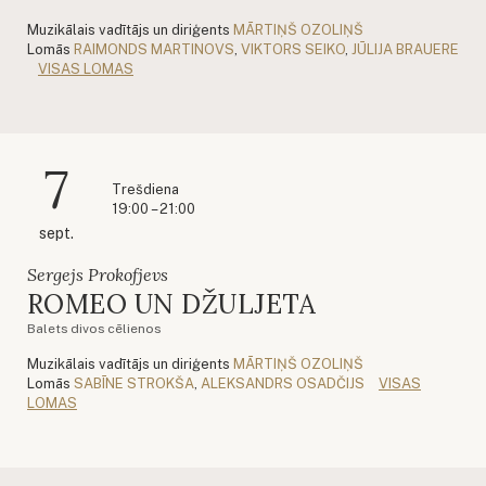
Muzikālais vadītājs un diriģents
MĀRTIŅŠ OZOLIŅŠ
Lomās
RAIMONDS MARTINOVS
,
VIKTORS SEIKO
,
JŪLIJA BRAUERE
VISAS LOMAS
7
Trešdiena
19:00 – 21:00
sept.
Sergejs Prokofjevs
ROMEO UN DŽULJETA
Balets divos cēlienos
Muzikālais vadītājs un diriģents
MĀRTIŅŠ OZOLIŅŠ
Lomās
SABĪNE STROKŠA
,
ALEKSANDRS OSADČIJS
VISAS
LOMAS