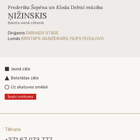
Frederika Šopēna un Kloda Debisī mūzika
ŅIŽINSKIS
Balets vienā cēlienā
Diriģents
FARHADS STADE
Lomās
KRISTAPS JAUNŽEIKARS
,
FILIPS FEDULOVS
Jaunā zāle
Beletāžas zāle
Uz skatuves smēķē
Īpašs notikums
Tālrunis
+371 67 073 777