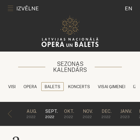
IZVĒLNE
EN
SEZONAS
KALENDĀRS
VISI
OPERA
BALETS
KONCERTS
VISAI ĢIMENEI
IZG
AUG.
SEPT.
OKT.
NOV.
DEC.
JANV.
2022
2022
2022
2022
2022
2023