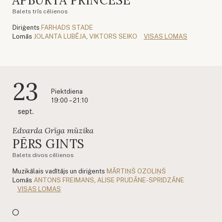
APBURTĀ PRINCESE
Balets trīs cēlienos
Diriģents
FARHADS STADE
Lomās
JOLANTA LUBĒJA
,
VIKTORS SEIKO
VISAS LOMAS
23
Piektdiena
19:00 – 21:10
sept.
Edvarda Grīga mūzika
PĒRS GINTS
Balets divos cēlienos
Muzikālais vadītājs un diriģents
MĀRTIŅŠ OZOLIŅŠ
Lomās
ANTONS FREIMANS
,
ALISE PRUDĀNE-SPRIDZĀNE
VISAS LOMAS