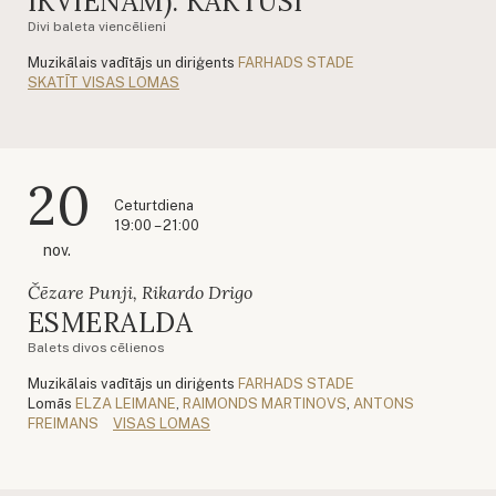
IKVIENAM). KAKTUSI
Divi baleta viencēlieni
Muzikālais vadītājs un diriģents
FARHADS STADE
SKATĪT VISAS LOMAS
20
Ceturtdiena
19:00 – 21:00
nov.
Čēzare Punji, Rikardo Drigo
ESMERALDA
Balets divos cēlienos
Muzikālais vadītājs un diriģents
FARHADS STADE
Lomās
ELZA LEIMANE
,
RAIMONDS MARTINOVS
,
ANTONS
FREIMANS
VISAS LOMAS