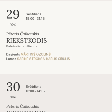
29
Sestdiena
19:00 – 21:15
nov.
Pēteris Čaikovskis
RIEKSTKODIS
Balets divos cēlienos
Diriģents
MĀRTIŅŠ OZOLIŅŠ
Lomās
SABĪNE STROKŠA
,
KĀRLIS CĪRULIS
30
Svētdiena
12:00 – 14:15
nov.
Pēteris Čaikovskis