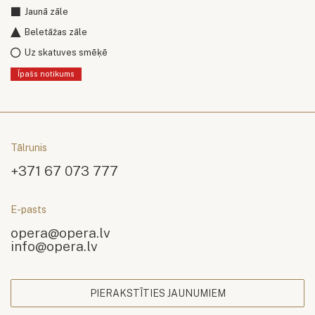
Jaunā zāle
Beletāžas zāle
Uz skatuves smēķē
Īpašs notikums
Tālrunis
+371 67 073 777
E-pasts
opera@opera.lv
info@opera.lv
PIERAKSTĪTIES JAUNUMIEM