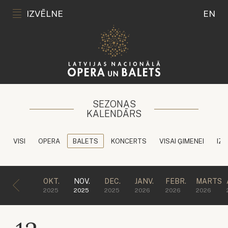
IZVĒLNE
EN
SEZONAS
KALENDĀRS
VISI
OPERA
BALETS
KONCERTS
VISAI ĢIMENEI
IZG
OKT.
NOV.
DEC.
JANV.
FEBR.
MARTS
2025
2025
2025
2026
2026
2026