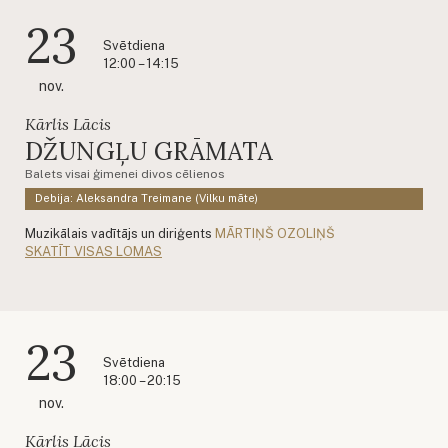
23
Svētdiena
12:00 – 14:15
nov.
Kārlis Lācis
DŽUNGĻU GRĀMATA
Balets visai ģimenei divos cēlienos
Debija: Aleksandra Treimane (Vilku māte)
Muzikālais vadītājs un diriģents
MĀRTIŅŠ OZOLIŅŠ
SKATĪT VISAS LOMAS
23
Svētdiena
18:00 – 20:15
nov.
Kārlis Lācis