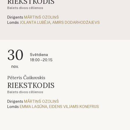
RIEKSTKODIS
Balets divos cēlienos
Diriģents
MĀRTIŅŠ OZOLIŅŠ
Lomās
JOLANTA LUBĒJA
,
AMIRS DODARHODŽAJEVS
30
Svētdiena
18:00 – 20:15
nov.
Pēteris Čaikovskis
RIEKSTKODIS
Balets divos cēlienos
Diriģents
MĀRTIŅŠ OZOLIŅŠ
Lomās
EMMA LAGŪNA
,
EIDENS VILJAMS KONEFRIJS