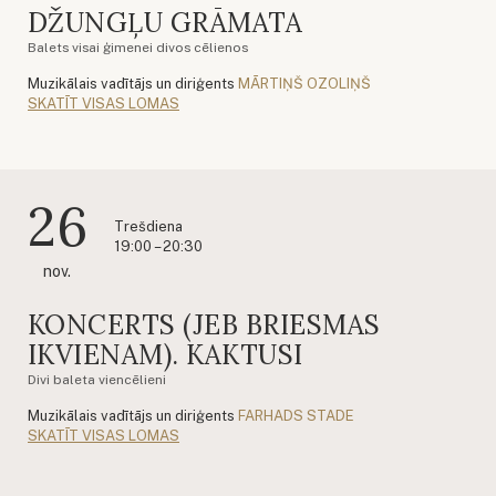
DŽUNGĻU GRĀMATA
Balets visai ģimenei divos cēlienos
Muzikālais vadītājs un diriģents
MĀRTIŅŠ OZOLIŅŠ
SKATĪT VISAS LOMAS
26
Trešdiena
19:00 – 20:30
nov.
KONCERTS (JEB BRIESMAS
IKVIENAM). KAKTUSI
Divi baleta viencēlieni
Muzikālais vadītājs un diriģents
FARHADS STADE
SKATĪT VISAS LOMAS