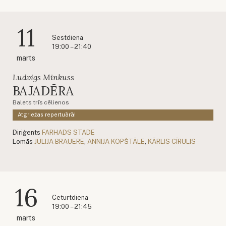
11
Sestdiena
19:00 – 21:40
marts
Ludvigs Minkuss
BAJADĒRA
Balets trīs cēlienos
Atgriežas repertuārā!
Diriģents
FARHADS STADE
Lomās
JŪLIJA BRAUERE
,
ANNIJA KOPŠTĀLE
,
KĀRLIS CĪRULIS
16
Ceturtdiena
19:00 – 21:45
marts