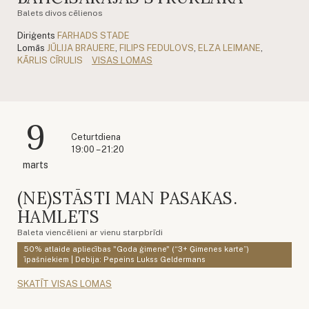
Balets divos cēlienos
Diriģents
FARHADS STADE
Lomās
JŪLIJA BRAUERE
,
FILIPS FEDULOVS
,
ELZA LEIMANE
,
KĀRLIS CĪRULIS
VISAS LOMAS
9
Ceturtdiena
19:00 – 21:20
marts
(NE)STĀSTI MAN PASAKAS.
HAMLETS
Baleta viencēlieni ar vienu starpbrīdi
50% atlaide apliecības "Goda ģimene" (“3+ Ģimenes karte”)
īpašniekiem | Debija: Pepeins Lukss Geldermans
SKATĪT VISAS LOMAS