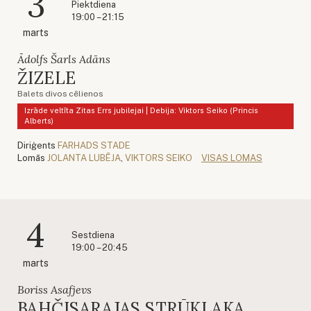
3
Piektdiena
19:00 – 21:15
marts
Ādolfs Šarls Adāns
ŽIZELE
Balets divos cēlienos
Izrāde veltīta Zitas Errs jubilejai | Debija: Viktors Seiko (Princis
Alberts)
Diriģents
FARHADS STADE
Lomās
JOLANTA LUBĒJA
,
VIKTORS SEIKO
VISAS LOMAS
4
Sestdiena
19:00 – 20:45
marts
Boriss Asafjevs
BAHČISARAJAS STRŪKLAKA