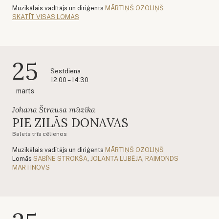
Muzikālais vadītājs un diriģents
MĀRTIŅŠ OZOLIŅŠ
SKATĪT VISAS LOMAS
25
Sestdiena
12:00 – 14:30
marts
Johana Štrausa mūzika
PIE ZILĀS DONAVAS
Balets trīs cēlienos
Muzikālais vadītājs un diriģents
MĀRTIŅŠ OZOLIŅŠ
Lomās
SABĪNE STROKŠA
,
JOLANTA LUBĒJA
,
RAIMONDS
MARTINOVS