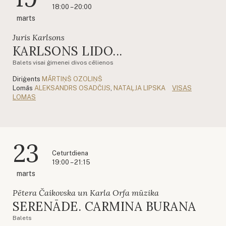
18:00 – 20:00
marts
Juris Karlsons
KARLSONS LIDO...
Balets visai ģimenei divos cēlienos
Diriģents
MĀRTIŅŠ OZOLIŅŠ
Lomās
ALEKSANDRS OSADČIJS
,
NATAĻJA LIPSKA
VISAS
LOMAS
23
Ceturtdiena
19:00 – 21:15
marts
Pētera Čaikovska un Karla Orfa mūzika
SERENĀDE. CARMINA BURANA
Balets