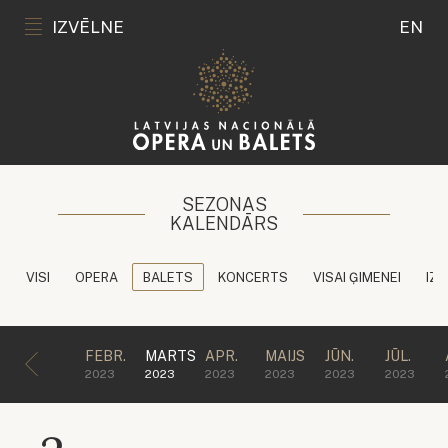
IZVĒLNE
EN
SEZONAS
KALENDĀRS
VISI
OPERA
BALETS
KONCERTS
VISAI ĢIMENEI
IZG
FEBR.
MARTS
APR.
MAIJS
JŪN.
JŪL.
2023
2023
2023
2023
2023
2023