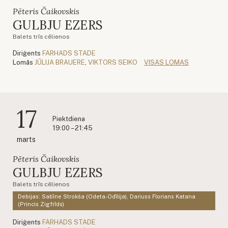
Pēteris Čaikovskis
GULBJU EZERS
Balets trīs cēlienos
Diriģents
FARHADS STADE
Lomās
JŪLIJA BRAUERE
,
VIKTORS SEIKO
VISAS LOMAS
17
Piektdiena
19:00 – 21:45
marts
Pēteris Čaikovskis
GULBJU EZERS
Balets trīs cēlienos
Debijas: Sabīne Strokša (Odeta-Odīlija), Dariuss Florians Katana
(Princis Zigfrīds)
Diriģents
FARHADS STADE