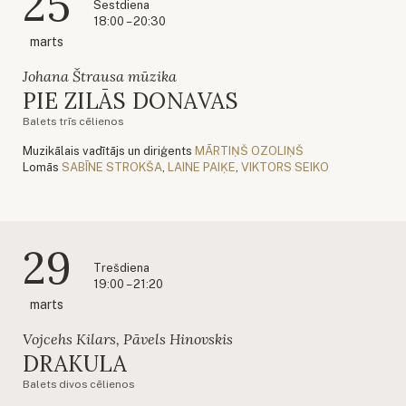
25
Sestdiena
18:00 – 20:30
marts
Johana Štrausa mūzika
PIE ZILĀS DONAVAS
Balets trīs cēlienos
Muzikālais vadītājs un diriģents
MĀRTIŅŠ OZOLIŅŠ
Lomās
SABĪNE STROKŠA
,
LAINE PAIĶE
,
VIKTORS SEIKO
29
Trešdiena
19:00 – 21:20
marts
Vojcehs Kilars, Pāvels Hinovskis
DRAKULA
Balets divos cēlienos