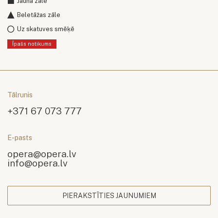
Jaunā zāle
Beletāžas zāle
Uz skatuves smēķē
Īpašs notikums
Tālrunis
+371 67 073 777
E-pasts
opera@opera.lv
info@opera.lv
PIERAKSTĪTIES JAUNUMIEM