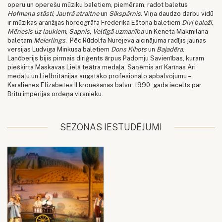
operu un operešu mūziku baletiem, piemēram, radot baletus
Hofmaņa stāsti
,
Jautrā atraitne
un
Sikspārnis
. Viņa daudzo darbu vidū
ir mūzikas aranžijas horeogrāfa Frederika Eštona baletiem
Divi baloži
,
Mēnesis uz laukiem
,
Sapnis
,
Veltīgā uzmanība
un Keneta Makmilana
baletam
Meierlings
. Pēc Rūdolfa Nurejeva aicinājuma radījis jaunas
versijas Ludviga Minkusa baletiem
Dons Kihots
un
Bajadēra
.
Lančberijs bijis pirmais diriģents ārpus Padomju Savienības, kuram
piešķirta Maskavas Lielā teātra medaļa. Saņēmis arī Karīnas Ari
medaļu un Lielbritānijas augstāko profesionālo apbalvojumu –
Karalienes Elizabetes II kronēšanas balvu. 1990. gadā iecelts par
Britu impērijas ordeņa virsnieku.
SEZONAS IESTUDĒJUMI