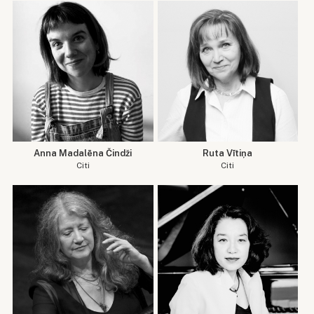
Anna Madalēna Čindži
Ruta Vītiņa
Citi
Citi