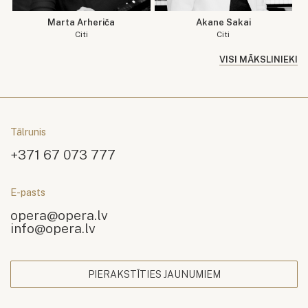
Marta Arheriča
Akane Sakai
Citi
Citi
VISI MĀKSLINIEKI
Tālrunis
+371 67 073 777
E-pasts
opera@opera.lv
info@opera.lv
PIERAKSTĪTIES JAUNUMIEM