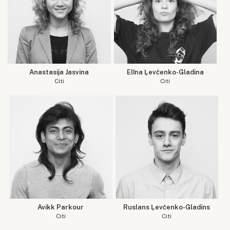
Anastasija Jasvina
Elīna Ļevčenko-Gladina
Citi
Citi
Avikk Parkour
Ruslans Ļevčenko-Gladins
Citi
Citi