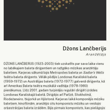
Džons Lančberijs
Aranžētājs
DŽONS LANČBERIJS (1923-2003) tiek uzskatīts par sava laika vienu
no labākajiem baleta diriģentiem un ražīgāko mūzikas aranžētāju
baletiem. Karjeras sākumā bijis Metropoles baleta un
Sadler’s Wells
teātra baleta diriģents. Vēlāk pildījis Londonas Karaliskā baleta
(1959-1972) un Austrālijas baleta (1972-1977) galvenā diriģenta, kā
arī Amerikas Baleta teātra muzikālā vadītāja (1978-1980)
pienākumus. Līdz 2001. gadam turpinājis regulāri diriģēt izrādes
Londonas Karaliskajā baletā. Diriģējis arī Parīzē, Stokholmā,
Riodežaneiro, Ņujorkā un Hjūstonā. Karjeras laikā komponējis mūziku
baletiem, kinofilmām, aranžējis citu komponistu mūziku un veidojis
orķestrācijas baleta izrādēm. Bijis pirmais komponists, kas pielāgojis