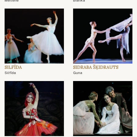
Meitene
Bianka
SILFĪDA
SIDRABA ŠĶIDRAUTS
Silfīda
Guna