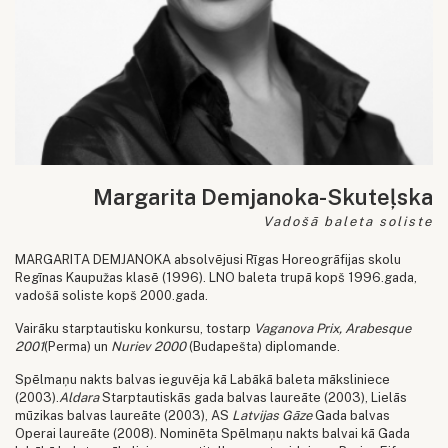
Margarita Demjanoka-Skuteļska
Vadošā baleta soliste
MARGARITA DEMJANOKA absolvējusi Rīgas Horeogrāfijas skolu
Regīnas Kaupužas klasē (1996). LNO baleta trupā kopš 1996.gada,
vadošā soliste kopš 2000.gada.
Vairāku starptautisku konkursu, tostarp
Vaganova Prix, Arabesque
2001
(Perma) un
Nuriev 2000
(Budapešta) diplomande.
Spēlmaņu nakts balvas ieguvēja kā Labākā baleta māksliniece
(2003).
Aldara
Starptautiskās gada balvas laureāte (2003), Lielās
mūzikas balvas laureāte (2003), AS
Latvijas Gāze
Gada balvas
Operai laureāte (2008). Nominēta Spēlmaņu nakts balvai kā Gada