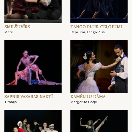
SMILŠUVĪRS
TANGO PLUS. CEĻOJUMI
Māte
Ceļojumi, Tango Plus
SAPNIS VASARAS NAKTĪ
KAMĒLIJU DĀMA
Titānija
Margerita Gotjē