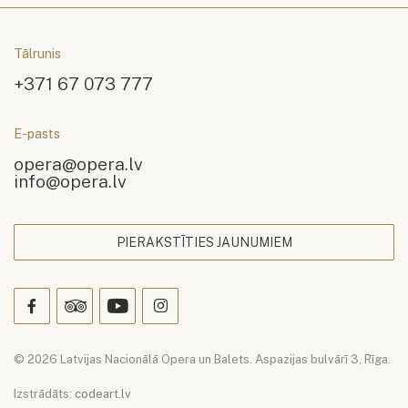
Tālrunis
+371 67 073 777
E-pasts
opera@opera.lv
info@opera.lv
PIERAKSTĪTIES JAUNUMIEM
© 2026 Latvijas Nacionālā Opera un Balets. Aspazijas bulvārī 3, Rīga.
Izstrādāts:
codeart.lv