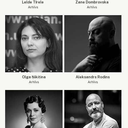
Lelde Tīrele
Zane Dombrovska
Arhīvs
Arhīvs
Olga Ņikitina
Aleksandrs Rodins
Arhīvs
Arhīvs