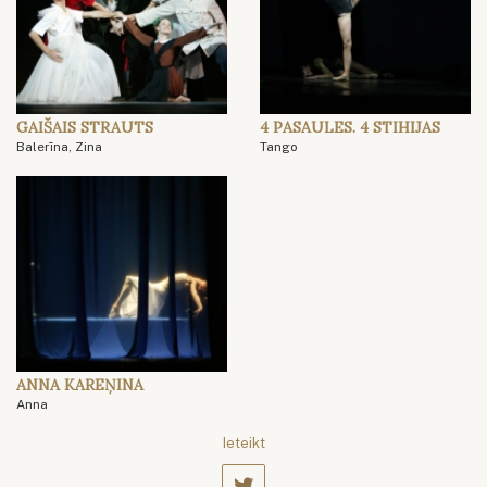
GAIŠAIS STRAUTS
4 PASAULES. 4 STIHIJAS
Balerīna, Zina
Tango
ANNA KAREŅINA
Anna
Ieteikt