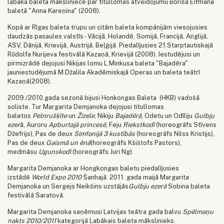
labākā baleta māksliniece par titullomas atveidojumu Borisa Eifmana
baletā "Anna Kareņina" (2008).
Kopā ar Rīgas baleta trupu un citām baleta kompānijām viesojusies
daudzās pasaules valstīs - Vācijā, Holandē, Somijā, Francijā, Anglijā,
ASV, Dānijā, Krievijā, Austrijā, Beļģijā. Piedalījusies 21.Starptautiskajā
Rūdolfa Nurijeva festivālā Kazaņā, Krievijā (2008). Iestudējusi un
pirmizrādē dejojusi Nikijas lomu L.Minkusa baleta "Bajadēra"
jauniestudējumā M.Džalila Akadēmiskajā Operas un baleta teātrī
Kazaņā(2008).
2009./2010.gada sezonā bijusi Honkongas Baleta (HKB) vadošā
soliste. Tur Margarita Demjanoka dejojusi titullomas
baletos
Pelnrušķīte
un
Žizele
, Nikiju
Bajadērā
, Odetu un Odīliju
Gulbju
ezer
ā, Auroru
Apburtajā princesē
, Feju
Riekstkodī
(horeogrāfs Stīvens
Džefrijs), Pas de deux
Simfonijā 3 kustībās
(horeogrāfs Nilss Kristijs),
Pas de deux
Gaismā un ēnā
(horeogrāfs Kšištofs Pastors),
medmāsu
Ugunskodī
(horeogrāfs Juri Ng).
Margarita Demjanoka ar Hongkongas baletu piedalījusies
izstādē
World Expo 2010
Šanhajā. 2011. gada maijā Margarita
Demjanoka un Sergejs Neikšins uzstājās
Gulbju ezerā
Sobina baleta
festivālā Saratovā.
Margarita Demjanoka saņēmusi Latvijas teātra gada balvu
Spēlmaņu
nakts 2010/2011
kategorijā Labākais baleta mākslinieks.