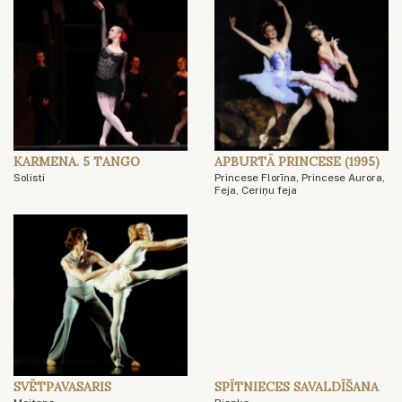
KARMENA. 5 TANGO
APBURTĀ PRINCESE (1995)
Solisti
Princese Florīna, Princese Aurora,
Feja, Ceriņu feja
SVĒTPAVASARIS
SPĪTNIECES SAVALDĪŠANA