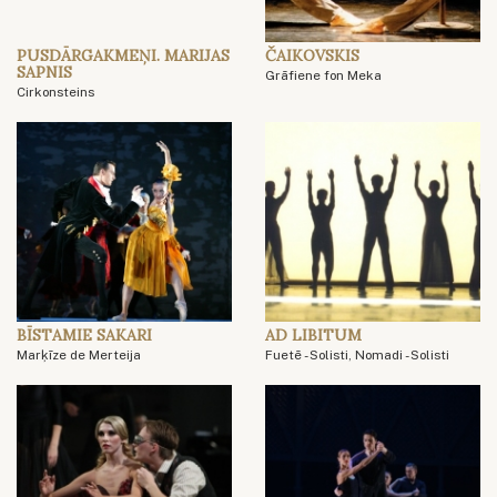
PUSDĀRGAKMEŅI. MARIJAS
ČAIKOVSKIS
SAPNIS
Grāfiene fon Meka
Cirkonsteins
BĪSTAMIE SAKARI
AD LIBITUM
Marķīze de Merteija
Fuetē - Solisti, Nomadi - Solisti