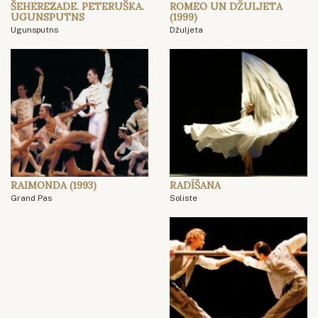
ŠEHEREZADE. PETERUŠKA.
ROMEO UN DŽULJETA
UGUNSPUTNS
(1999)
Ugunsputns
Džuljeta
RAIMONDA (1993)
RADĪŠANA
Grand Pas
Soliste