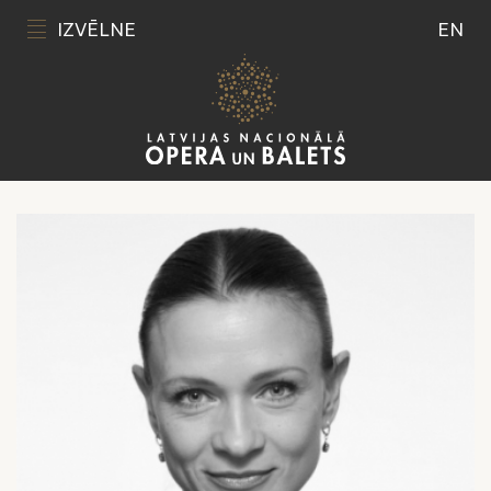
IZVĒLNE
EN