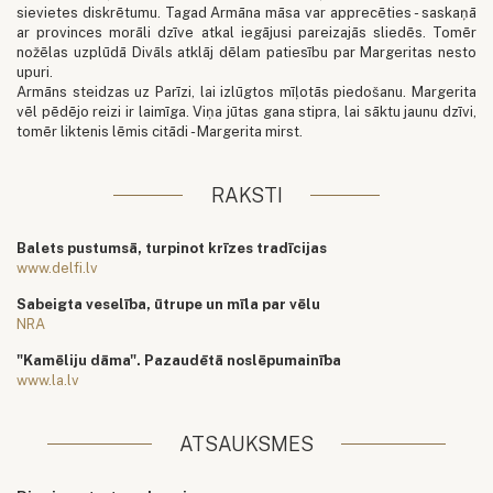
sievietes diskrētumu. Tagad Armāna māsa var apprecēties - saskaņā
ar provinces morāli dzīve atkal iegājusi pareizajās sliedēs. Tomēr
nožēlas uzplūdā Divāls atklāj dēlam patiesību par Margeritas nesto
upuri.
Armāns steidzas uz Parīzi, lai izlūgtos mīļotās piedošanu. Margerita
vēl pēdējo reizi ir laimīga. Viņa jūtas gana stipra, lai sāktu jaunu dzīvi,
tomēr liktenis lēmis citādi - Margerita mirst.
RAKSTI
Balets pustumsā, turpinot krīzes tradīcijas
www.delfi.lv
Sabeigta veselība, ūtrupe un mīla par vēlu
NRA
"Kamēliju dāma". Pazaudētā noslēpumainība
www.la.lv
ATSAUKSMES