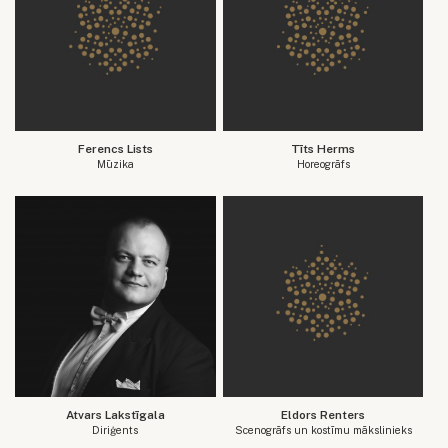
Ferencs Lists
Tīts Herms
Mūzika
Horeogrāfs
Atvars Lakstīgala
Eldors Renters
Diriģents
Scenogrāfs un kostīmu mākslinieks