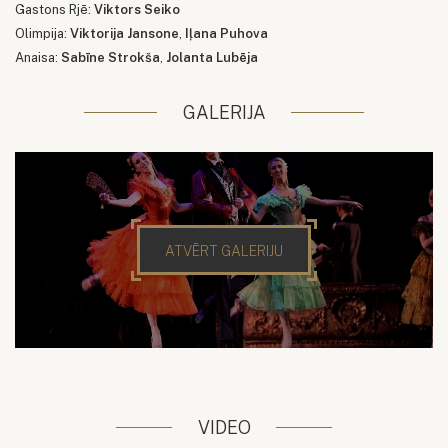
Gastons Rjē:
Viktors Seiko
Olimpija:
Viktorija Jansone
,
Iļana Puhova
Anaisa:
Sabīne Strokša
,
Jolanta Lubēja
GALERIJA
ATVĒRT GALERIJU
VIDEO