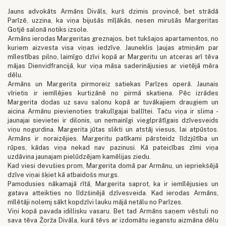
Jauns advokāts Armāns Divāls, kurš dzimis provincē, bet strādā
Parīzē, uzzina, ka viņa bijušās mīļākās, nesen mirušās Margeritas
Gotjē salonā notiks izsole.
Armāns ierodas Margeritas greznajos, bet tukšajos apartamentos, no
kuriem aizvesta visa viņas iedzīve. Jauneklis ļaujas atmiņām par
mīlestības pilno, laimīgo dzīvi kopā ar Margeritu un atceras arī tēva
mājas Dienvidfrancijā, kur viņa māsa saderinājusies ar vietējā mēra
dēlu.
Armāns un Margerita pirmoreiz satiekas Parīzes operā. Jaunais
vīrietis ir iemīlējies kurtizānē no pirmā skatiena. Pēc izrādes
Margerita dodas uz savu salonu kopā ar tuvākajiem draugiem un
aicina Armānu pievienoties trakulīgajai ballītei. Taču viņa ir slima -
jaunajai sievietei ir dilonis, un nemainīgi vieglprātīgais dzīvesveids
viņu nogurdina. Margerita jūtas slikti un atstāj viesus, lai atpūstos.
Armāns ir noraizējies. Margeritu patīkami pārsteidz līdzjūtība un
rūpes, kādas viņa nekad nav pazinusi. Kā pateicības zīmi viņa
uzdāvina jaunajam pielūdzējam kamēlijas ziedu.
Kad viesi devušies prom, Margerita domā par Armānu, un iepriekšējā
dzīve viņai šķiet kā atbaidošs murgs.
Pamodusies nākamajā rītā, Margerita saprot, ka ir iemīlējusies un
gatava atteikties no līdzšinējā dzīvesveida. Kad ierodas Armāns,
mīlētāji nolemj sākt kopdzīvi lauku mājā netālu no Parīzes.
Viņi kopā pavada idillisku vasaru. Bet tad Armāns saņem vēstuli no
sava tēva Žorža Divāla, kurā tēvs ar izdomātu ieganstu aizmāna dēlu