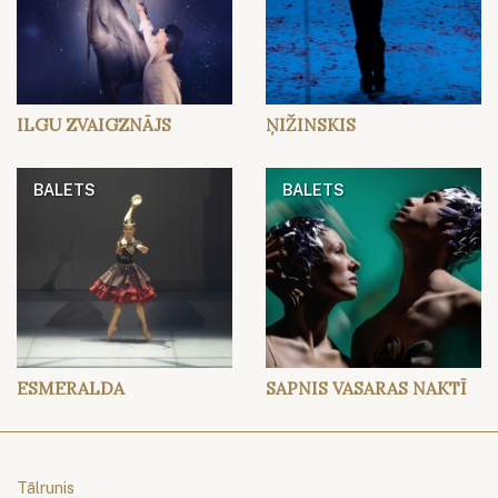
ILGU ZVAIGZNĀJS
ŅIŽINSKIS
BALETS
BALETS
ESMERALDA
SAPNIS VASARAS NAKTĪ
Tālrunis