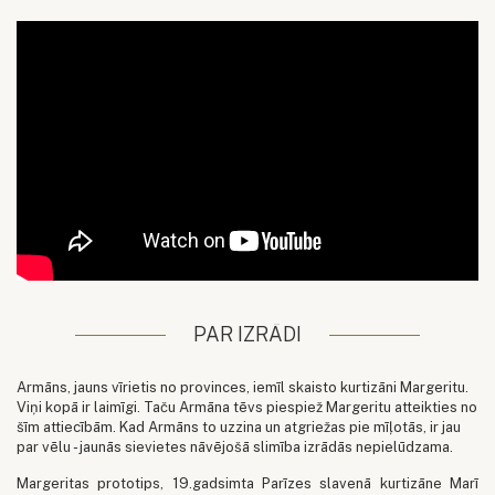
PAR IZRĀDI
Armāns, jauns vīrietis no provinces, iemīl skaisto kurtizāni Margeritu.
Viņi kopā ir laimīgi. Taču Armāna tēvs piespiež Margeritu atteikties no
šīm attiecībām. Kad Armāns to uzzina un atgriežas pie mīļotās, ir jau
par vēlu - jaunās sievietes nāvējošā slimība izrādās nepielūdzama.
Margeritas prototips, 19.gadsimta Parīzes slavenā kurtizāne Marī