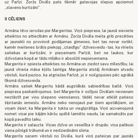
uz Parīzi. Žoržs Divāls pats tikmēr gatavojas slepus apciemot
„slaveno kurtizāni".
II CĒLIENS
Armāna tēvs ierodas pie Margeritas. Viņš pieprasa, lai jaunā sieviete
atteiktos no attiecībām ar Armānu. Žorža Divāla meita grib precēties
ar jaunekli no provincē godājamas ģimenes, bet tas nevar notikt,
kamēr meitenes brālis piekopj „izlaidīgu" dzīvesveidu - tas, ka vīrietis
satiekas ar kurtizāni, ir pieņemami Parīzē, bet ne laukos, kur
dzīvošana kopā ar tādu mīļāko ir absolūti nepieņemama.
Margerita ir spiesta atteikties no Armāna un ziedot savu mīlestību, lai
jaunā vīrieša māsa kļūtu laimīga. Margerita atstāj Armānam atvadu
vēstuli, kurā paziņo, ka atgriežas Parīzē, jo ir noilgojusies pēc agrākā
līksmā dzīvesveida.
Armāns satiek Margeritu kādā augstākās sabiedrības ballē. Viņš
pieprasa paskaidrojumus, bet Margerita ir solījusi Divālam nevienam
nestāstīt par viņu slepeno vienošanos, tādēļ nevar atklāt patieso
šķiršanās iemeslu. Armāns neko nenojauš par šiem apstākļiem, un
viņam šķiet, ka Margerita ir tukša un vieglprātīga. Viņš aizvainojumā
nomet viņai pie kājām kāršu spēlē laimēto naudu, lai samaksātu par
kopā pavadīto laiku.
Margerita ir salauzta. Viņas dzīve un veselība ir drupās: viņa palikusi
viena pilnīgā trūkumā un ir nedziedināmi slima.
Margerita saņem vēstuli no Divāla, kurā viņš pateicas par jaunās