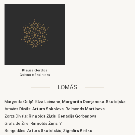
Klauss Gerdics
Gaismu mākslinieks
LOMĀS
Margerita Gotjē:
Elza Leimane
,
Margarita Demjanoka-Skuteļska
Armāns Divāls:
Arturs Sokolovs
,
Raimonds Martinovs
Žoržs Divāls:
Ringolds Žigis
,
Genādijs Gorbaņovs
Grāfs de Žirē:
Ringolds Žigis
,
?
Sengodāns:
Arturs Skuteļskis
,
Zigmārs Kirilko