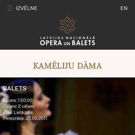
IZVĒLNE
EN
KAMĒLIJU DĀMA
BALETS
Ilgums: 1:50:00
Cēlieni: 2 cēlieni
Zāle: Lielā zāle
Pirmizrāde: 25.03.2011