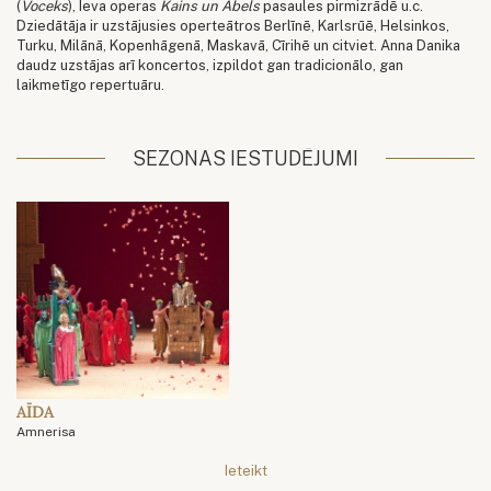
(
Voceks
), Ieva operas
Kains un Ābels
pasaules pirmizrādē u.c.
Dziedātāja ir uzstājusies operteātros Berlīnē, Karlsrūē, Helsinkos,
Turku, Milānā, Kopenhāgenā, Maskavā, Cīrihē un citviet. Anna Danika
daudz uzstājas arī koncertos, izpildot gan tradicionālo, gan
laikmetīgo repertuāru.
SEZONAS IESTUDĒJUMI
AĪDA
Amnerisa
Ieteikt