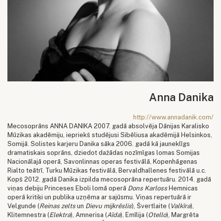
Anna Danika
http://www.annadanik.com/
Mecosoprāns ANNA DANIKA 2007. gadā absolvēja Dānijas Karalisko
Mūzikas akadēmiju, iepriekš studējusi Sibēliusa akadēmijā Helsinkos,
Somijā. Solistes karjeru Danika sāka 2006. gadā kā jauneklīgs
dramatiskais soprāns, dziedot dažādas nozīmīgas lomas Somijas
Nacionālajā operā, Savonlinnas operas festivālā, Kopenhāgenas
Rialto teātrī, Turku Mūzikas festivālā, Bervaldhallenes festivālā u.c.
Kopš 2012. gadā Danika izpilda mecosoprāna repertuāru. 2014. gadā
viņas debiju Princeses Eboli lomā operā
Dons Karloss
Hemnicas
operā kritiķi un publika uzņēma ar sajūsmu. Viņas repertuārā ir
Velgunde (
Reinas zelts
un
Dievu mijkrēslis
), Švertlaite (
Valkīra
),
Klitemnestra (
Elektra
), Amnerisa (
Aīda
), Emīlija (
Otello
), Margrēta