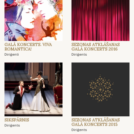
GALĀ KONCERTS. VIVA
SEZONAS ATKLĀŠANAS
ROMANTICA!
GALĀ KONCERTS 2016
Diriģenti
Diriģents
SIKSPĀRNIS
SEZONAS ATKLĀŠANAS
GALĀ KONCERTS 2015
Diriģents
Diriģents