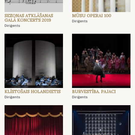
SEZONAS ATKLĀŠANAS
MŪSU OPERAI 100
GALĀ KONCERTS 2019
Diriģents
Diriģents
KLĪSTOŠAIS HOLANDIETIS
BURVESTĪBA. PAJACI
Diriģents
Diriģents