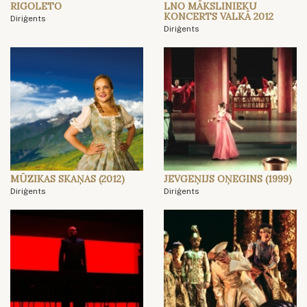
RIGOLETO
LNO MĀKSLINIEKU
KONCERTS VALKĀ 2012
Diriģents
Diriģents
MŪZIKAS SKAŅAS (2012)
JEVGEŅIJS OŅEGINS (1999)
Diriģents
Diriģents