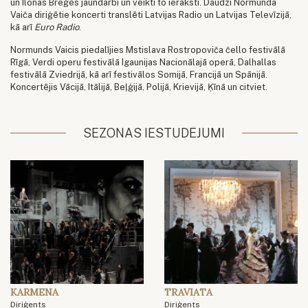
un Ilonas Breģes jaundarbi un veikti to ieraksti. Daudzi Normunda
Vaiča diriģētie koncerti translēti Latvijas Radio un Latvijas Televīzijā,
kā arī
Euro Radio
.
Normunds Vaicis piedalījies Mstislava Rostropoviča čello festivālā
Rīgā, Verdi operu festivālā Igaunijas Nacionālajā operā, Dalhallas
festivālā Zviedrijā, kā arī festivālos Somijā, Francijā un Spānijā.
Koncertējis Vācijā, Itālijā, Beļģijā, Polijā, Krievijā, Ķīnā un citviet.
SEZONAS IESTUDĒJUMI
KARMENA
TRAVIATA
Diriģents
Diriģents