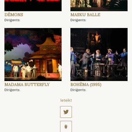
DĒMONS
MASKU BALLE
Diriģents
Diriģents
MADAMA BUTTERFLY
BOHĒMA (1995)
Diriģents
Diriģents
Ieteikt