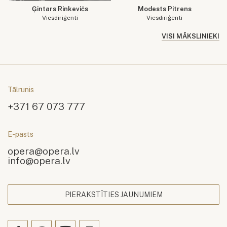
Ģintars Rinkevičs
Modests Pitrens
Viesdiriģenti
Viesdiriģenti
VISI MĀKSLINIEKI
Tālrunis
+371 67 073 777
E-pasts
opera@opera.lv
info@opera.lv
PIERAKSTĪTIES JAUNUMIEM