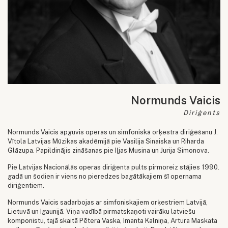
Normunds Vaicis
Diriģents
Normunds Vaicis apguvis operas un simfoniskā orķestra diriģēšanu J.
Vītola Latvijas Mūzikas akadēmijā pie Vasilija Sinaiska un Riharda
Glāzupa. Papildinājis zināšanas pie Iļjas Musina un Jurija Simonova.
Pie Latvijas Nacionālās operas diriģenta pults pirmoreiz stājies 1990.
gadā un šodien ir viens no pieredzes bagātākajiem šī opernama
diriģentiem.
Normunds Vaicis sadarbojas ar simfoniskajiem orķestriem Latvijā,
Lietuvā un Igaunijā. Viņa vadībā pirmatskaņoti vairāku latviešu
komponistu, tajā skaitā Pētera Vaska, Imanta Kalniņa, Artura Maskata