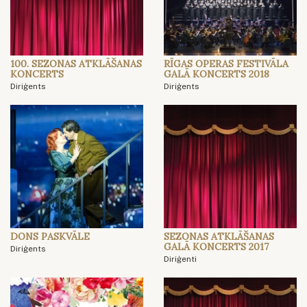
100. SEZONAS ATKLĀŠANAS
RĪGAS OPERAS FESTIVĀLA
KONCERTS
GALĀ KONCERTS 2018
Diriģents
Diriģents
DONS PASKVĀLE
SEZONAS ATKLĀŠANAS
GALĀ KONCERTS 2017
Diriģents
Diriģenti