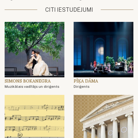
CITI IESTUDĒJUMI
SIMONS BOKANEGRA
PĪĶA DĀMA
Muzikālais vadītājs un diriģents
Diriģents