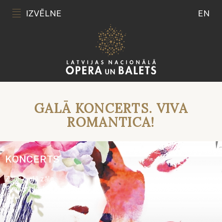
IZVĒLNE
EN
GALĀ KONCERTS. VIVA
ROMANTICA!
KONCERTS
Zāle: Lielā zāle
Pirmizrāde: 18.06.2017