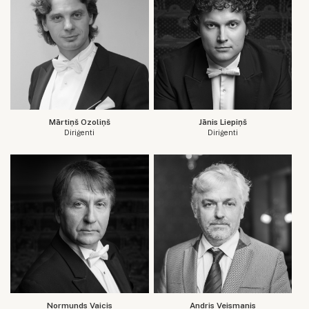
Mārtiņš Ozoliņš
Jānis Liepiņš
Diriģenti
Diriģenti
Normunds Vaicis
Andris Veismanis