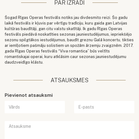
PAR IZRĀDI
Šogad Rīgas Operas festivāls notiks jau divdesmito reizi. Šo gadu
laikā festivāls ir kļuvis par vērtīgu tradīciju, kuru gaida gan Latvijas
kultūras baudītāji, gan citu valstu skatītāji. Ik gadu Rīgas Operas
festivāls piedāvā noskatīties sezonas jauniestudējumus, iepriekšējo
sezonu spilgtākos iestudējumus, baudīt greznu Galā koncertu, tikties
ar iemīļotiem pašmāju solistiem un spožām ārzemju zvaigznēm. 2017.
gada Rīgas Operas festivāls “Viva romantica” būs veltīts
romantiskajai operai, kuru atklāsim caur sezonas jauniestudējumu
daudzveidīgo klāstu.
ATSAUKSMES
Pievienot atsauksmi