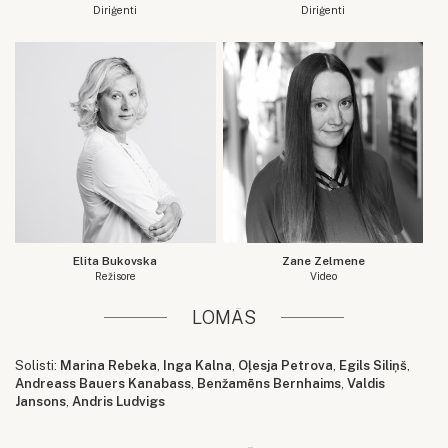
Diriģenti
Diriģenti
Elita Bukovska
Zane Zelmene
Režisore
Video
LOMĀS
Solisti:
Marina Rebeka
,
Inga Kalna
,
Oļesja Petrova
,
Egils Siliņš
,
Andreass Bauers Kanabass
,
Benžamēns Bernhaims
,
Valdis
Jansons
,
Andris Ludvigs