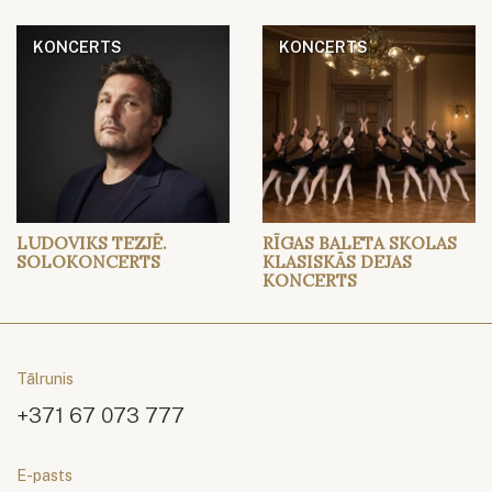
KONCERTS
KONCERTS
LUDOVIKS TEZJĒ.
RĪGAS BALETA SKOLAS
SOLOKONCERTS
KLASISKĀS DEJAS
KONCERTS
Tālrunis
+371 67 073 777
E-pasts