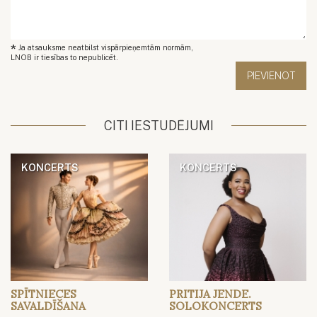
*
Ja atsauksme neatbilst vispārpieņemtām normām,
LNOB ir tiesības to nepublicēt.
CITI IESTUDĒJUMI
KONCERTS
KONCERTS
SPĪTNIECES
PRITIJA JENDE.
SAVALDĪŠANA
SOLOKONCERTS