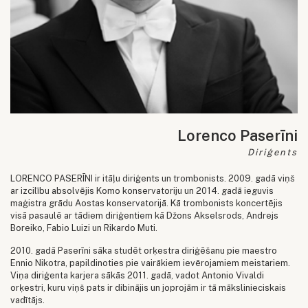
Lorenco Paserīni
Diriģents
LORENCO PASERĪNI ir itāļu diriģents un trombonists. 2009. gadā viņš
ar izcilību absolvējis Komo konservatoriju un 2014. gadā ieguvis
maģistra grādu Aostas konservatorijā. Kā trombonists koncertējis
visā pasaulē ar tādiem diriģentiem kā Džons Akselsrods, Andrejs
Boreiko, Fabio Luizi un Rikardo Muti.
2010. gadā Paserīni sāka studēt orķestra diriģēšanu pie maestro
Ennio Nikotra, papildinoties pie vairākiem ievērojamiem meistariem.
Viņa diriģenta karjera sākās 2011. gadā, vadot Antonio Vivaldi
orķestri, kuru viņš pats ir dibinājis un joprojām ir tā mākslinieciskais
vadītājs.