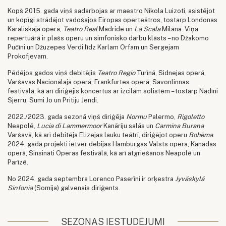
Kopš 2015. gada viņš sadarbojas ar maestro Nikola Luizoti, asistējot
un kopīgi strādājot vadošajos Eiropas operteātros, tostarp Londonas
Karaliskajā operā,
Teatro Real
Madridē un
La Scala
Milānā. Viņa
repertuārā ir plašs operu un simfonisko darbu klāsts – no Džakomo
Pučīni un Džuzepes Verdi līdz Karlam Orfam un Sergejam
Prokofjevam.
Pēdējos gados viņš debitējis
Teatro Regio
Turīnā, Sidnejas operā,
Varšavas Nacionālajā operā, Frankfurtes operā, Savonlinnas
festivālā, kā arī diriģējis koncertus ar izcilām solistēm – tostarp Nadīni
Sjerru, Sumi Jo un Pritiju Jendi.
2022./2023. gada sezonā viņš diriģēja
Normu
Palermo,
Rigoletto
Neapolē,
Lucia di Lammermoor
Kanāriju salās un
Carmina Burana
Varšavā, kā arī debitēja Elizejas lauku teātrī, diriģējot operu
Bohēma
.
2024. gada projekti ietver debijas Hamburgas Valsts operā, Kanādas
operā, Sinsinati Operas festivālā, kā arī atgriešanos Neapolē un
Parīzē.
No 2024. gada septembra Lorenco Paserīni ir orķestra
Jyväskylä
Sinfonia
(Somija) galvenais diriģents.
SEZONAS IESTUDĒJUMI