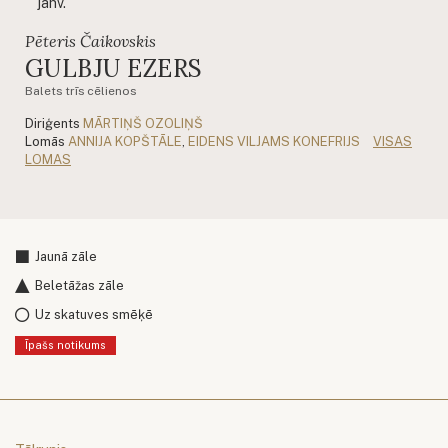
janv.
Pēteris Čaikovskis
GULBJU EZERS
Balets trīs cēlienos
Diriģents
MĀRTIŅŠ OZOLIŅŠ
Lomās
ANNIJA KOPŠTĀLE
,
EIDENS VILJAMS KONEFRIJS
VISAS
LOMAS
Jaunā zāle
Beletāžas zāle
Uz skatuves smēķē
Īpašs notikums