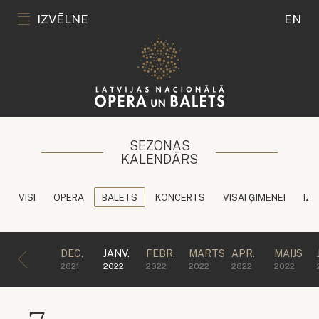
IZVĒLNE
EN
SEZONAS
KALENDĀRS
VISI
OPERA
BALETS
KONCERTS
VISAI ĢIMENEI
IZG
DEC.
JANV.
FEBR.
MARTS
APR.
MAIJS
2021
2022
2022
2022
2022
2022