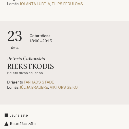
Lomās
JOLANTA LUBĒJA
,
FILIPS FEDULOVS
23
Ceturtdiena
18:00 – 20:15
dec.
Pēteris Čaikovskis
RIEKSTKODIS
Balets divos cēlienos
Diriģents
FARHADS STADE
Lomās
JŪLIJA BRAUERE
,
VIKTORS SEIKO
Jaunā zāle
Beletāžas zāle