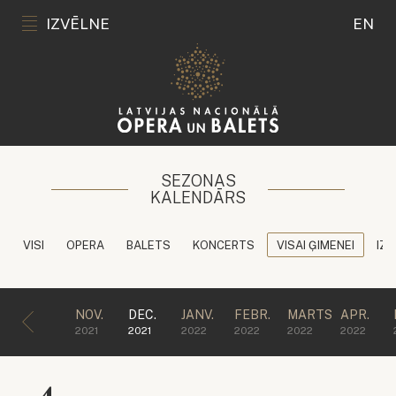
IZVĒLNE
EN
SEZONAS
KALENDĀRS
VISI
OPERA
BALETS
KONCERTS
VISAI ĢIMENEI
IZG
NOV.
DEC.
JANV.
FEBR.
MARTS
APR.
2021
2021
2022
2022
2022
2022