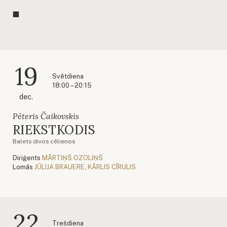
19
Svētdiena
18:00 – 20:15
dec.
Pēteris Čaikovskis
RIEKSTKODIS
Balets divos cēlienos
Diriģents
MĀRTIŅŠ OZOLIŅŠ
Lomās
JŪLIJA BRAUERE
,
KĀRLIS CĪRULIS
22
Trešdiena