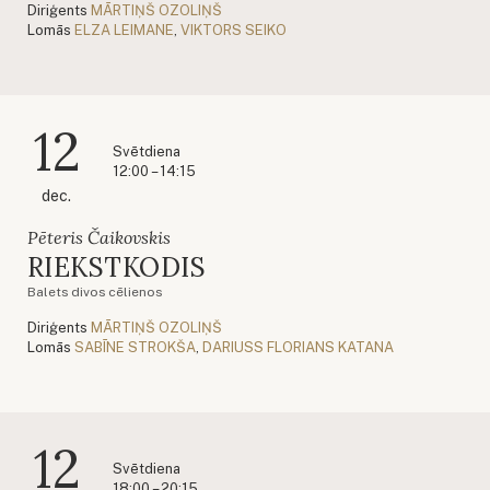
Diriģents
MĀRTIŅŠ OZOLIŅŠ
Lomās
ELZA LEIMANE
,
VIKTORS SEIKO
12
Svētdiena
12:00 – 14:15
dec.
Pēteris Čaikovskis
RIEKSTKODIS
Balets divos cēlienos
Diriģents
MĀRTIŅŠ OZOLIŅŠ
Lomās
SABĪNE STROKŠA
,
DARIUSS FLORIANS KATANA
12
Svētdiena
18:00 – 20:15