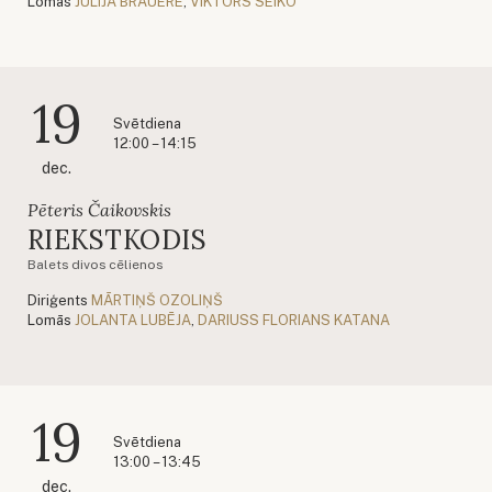
Lomās
JŪLIJA BRAUERE
,
VIKTORS SEIKO
19
Svētdiena
12:00 – 14:15
dec.
Pēteris Čaikovskis
RIEKSTKODIS
Balets divos cēlienos
Diriģents
MĀRTIŅŠ OZOLIŅŠ
Lomās
JOLANTA LUBĒJA
,
DARIUSS FLORIANS KATANA
19
Svētdiena
13:00 – 13:45
dec.