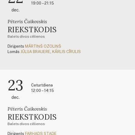
19:00 – 21:15
dec.
Pēteris Čaikovskis
RIEKSTKODIS
Balets divos cēlienos
Diriģents
MĀRTIŅŠ OZOLIŅŠ
Lomās
JŪLIJA BRAUERE
,
KĀRLIS CĪRULIS
23
Ceturtdiena
12:00 – 14:15
dec.
Pēteris Čaikovskis
RIEKSTKODIS
Balets divos cēlienos
Diriģents
FARHADS STADE