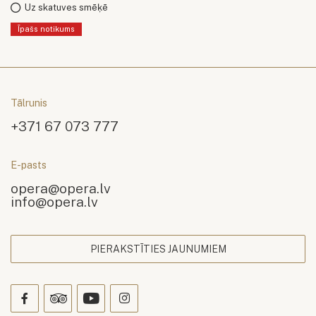
Uz skatuves smēķē
Īpašs notikums
Tālrunis
+371 67 073 777
E-pasts
opera@opera.lv
info@opera.lv
PIERAKSTĪTIES JAUNUMIEM