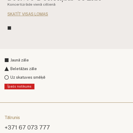
Koncertizrāde vienā cēlienā
SKATĪT VISAS LOMAS
Jaunā zāle
Beletāžas zāle
Uz skatuves smēķē
Īpašs notikums
Tālrunis
+371 67 073 777