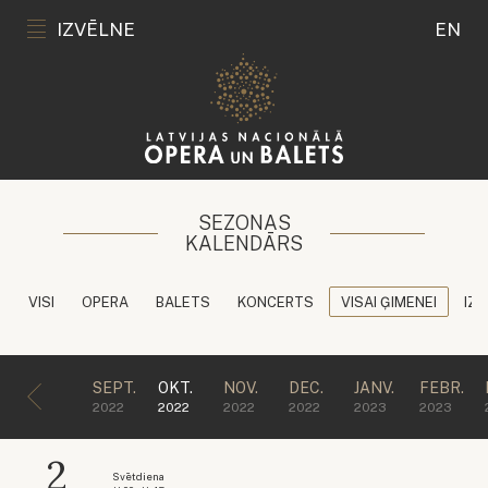
IZVĒLNE
EN
SEZONAS
KALENDĀRS
VISI
OPERA
BALETS
KONCERTS
VISAI ĢIMENEI
IZG
SEPT.
OKT.
NOV.
DEC.
JANV.
FEBR.
2022
2022
2022
2022
2023
2023
2
Svētdiena