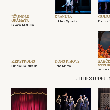
DŽUNGĻU
DRAKULA
GULBJ
GRĀMATA
Doktors Sjūards
Princis 
Pavārs, Krauklis
RIEKSTKODIS
DONS KIHOTS
BAHČI
STRŪK
Princis Riekstkodis
Dons Kihots
Vaclava 
CITI IESTUDĒJU