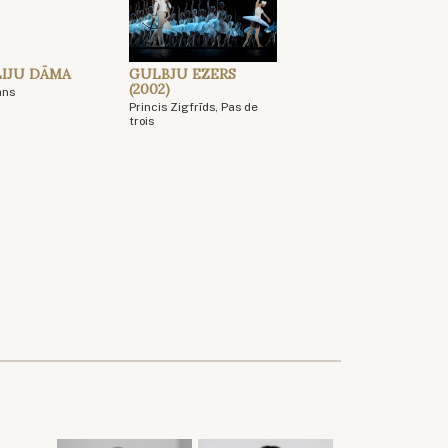
IJU DĀMA
GULBJU EZERS
(2002)
āns
Princis Zigfrīds, Pas de
trois