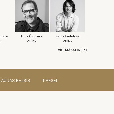
itaru
Pols Čalmers
Filips Fedulovs
s
Arhīvs
Arhīvs
VISI MĀKSLINIEKI
 JAUNĀS BALSIS
PRESEI