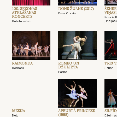
100. SEZONAS
DONS ŽUANS (2017)
ŠEHER
ATKLĀŠANAS
VIŅAS
Dons Otavio
KONCERTS
Princis
, Indijas
Baleta solisti
RAIMONDA
ROMEO UN
TRĪS 
DŽULJETA
Bernārs
Solisti
Pariss
MESIJA
APBURTĀ PRINCESE
SILFĪ
(1995)
Dejo
Džeimss