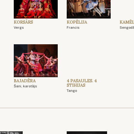
KORSĀRS
KOPĒLIJA
KAMĒL
Vergs
Francis
Sengod
BAJADĒRA
4 PASAULES. 4
STIHIJAS
Šani, karotājs
Tango