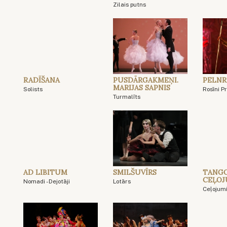
Zilais putns
RADĪŠANA
PUSDĀRGAKMEŅI.
PELNR
MARIJAS SAPNIS
Solists
Rosīni Pr
Turmalīts
AD LIBITUM
SMILŠUVĪRS
TANGO
CEĻOJ
Nomadi - Dejotāji
Lotārs
Ceļojum