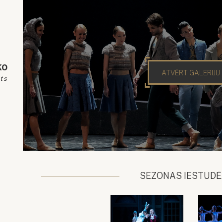
ko
ATVĒRT GALERIJU
sts
SEZONAS IESTUDĒ