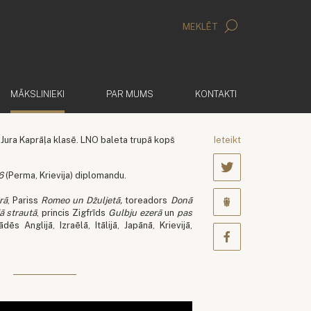
MEKLĒT
(AKTĪVS)
MĀKSLINIEKI
PAR MUMS
KONTAKTI
Jura Kaprāļa klasē. LNO baleta trupā kopš
Ieteikt
06
(Perma, Krievija) diplomandu.
rā
, Pariss
Romeo un Džuljetā,
toreadors
Donā
ā strautā
, princis Zigfrīds
Gulbju ezerā
un
pas
ēs Anglijā, Izraēlā, Itālijā, Japānā, Krievijā,