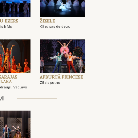
U EZERS
ŽIZELE
Zigfrīds
Kāzu pas de deux
SARAJAS
APBURTĀ PRINCESE
LAKA
Zilais putns
draugi, Vaclavs
MI