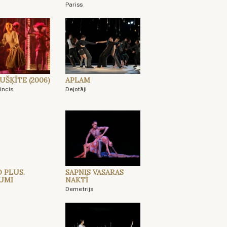
Pariss
UŠĶĪTE (2006)
APLAM
incis
Dejotāji
 PLUS.
SAPNIS VASARAS
UMI
NAKTĪ
i
Demetrijs