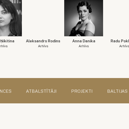
Ņikitina
Aleksandrs Rodins
Anna Danika
Radu Pokl
rhīvs
Arhīvs
Arhīvs
Arhīv
NCES
ATBALSTĪTĀJI
PROJEKTI
BALTIJAS