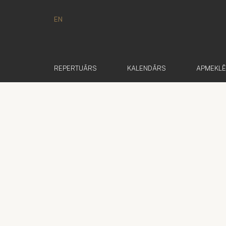
EN
REPERTUĀRS
KALENDĀRS
APMEKL