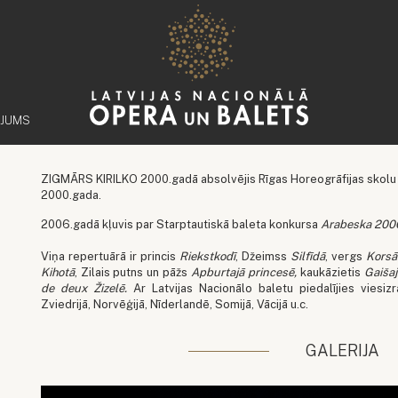
ĒJUMS
ZIGMĀRS KIRILKO 2000.gadā absolvējis Rīgas Horeogrāfijas skolu 
2000.gada.
2006.gadā kļuvis par Starptautiskā baleta konkursa
Arabeska 20
Viņa repertuārā ir princis
Riekstkodī
, Džeimss
Silfīdā
, vergs
Korsā
Kihotā
, Zilais putns un pāžs
Apburtajā princesē,
kaukāzietis
Gaišaj
de deux Žizelē.
Ar Latvijas Nacionālo baletu piedalījies viesizrād
Zviedrijā, Norvēģijā, Nīderlandē, Somijā, Vācijā u.c.
GALERIJA