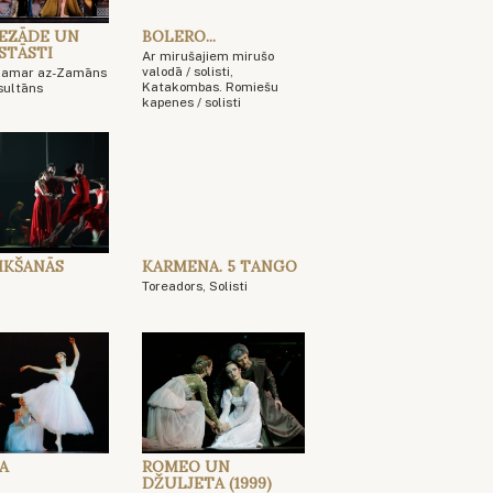
EZĀDE UN
BOLERO...
 STĀSTI
Ar mirušajiem mirušo
valodā / solisti,
 Kamar az-Zamāns
Katakombas. Romiešu
 sultāns
kapenes / solisti
TIKŠANĀS
KARMENA. 5 TANGO
Toreadors, Solisti
DA
ROMEO UN
DŽULJETA (1999)