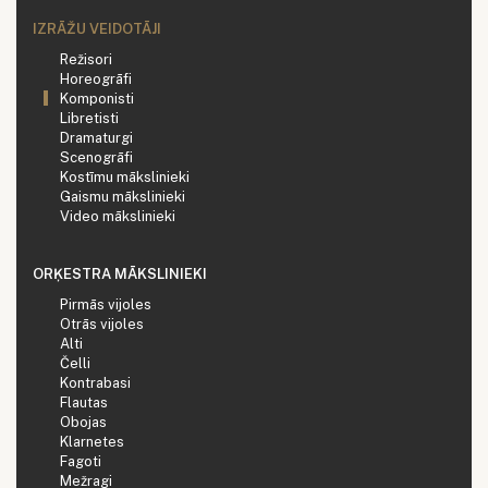
IZRĀŽU VEIDOTĀJI
Režisori
Horeogrāfi
Komponisti
Libretisti
Dramaturgi
Scenogrāfi
Kostīmu mākslinieki
Gaismu mākslinieki
Video mākslinieki
ORĶESTRA MĀKSLINIEKI
Pirmās vijoles
Otrās vijoles
Alti
Čelli
Kontrabasi
Flautas
Obojas
Klarnetes
Fagoti
Mežragi