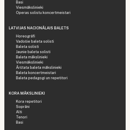
Basi
Viesmākslinieki
Operas solistu koncertmeistari
LATVIJAS NACIONĀLAIS BALETS
Horeogrāfi
Vadošie baleta solisti
Baleta solisti
Jaunie baleta solisti
Baleta mākslinieki
Viesmākslinieki
Ārštata baleta mākslinieki
Baleta koncertmeistari
Baleta pedagogi un repetitori
KORA MĀKSLINIEKI
Kora repetitori
Soprāni
Alti
Tenori
Basi