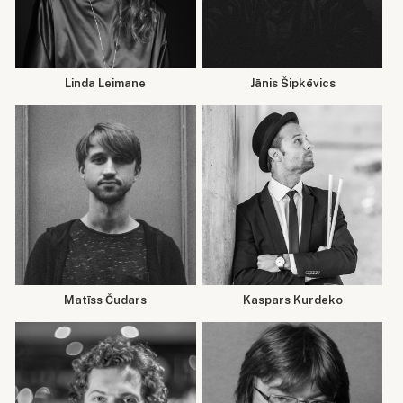
Linda Leimane
Jānis Šipkēvics
Matīss Čudars
Kaspars Kurdeko