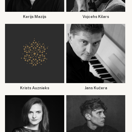
Kerijs Mazijs
Vojcehs Kilars
Krists Auznieks
Jans Kučera