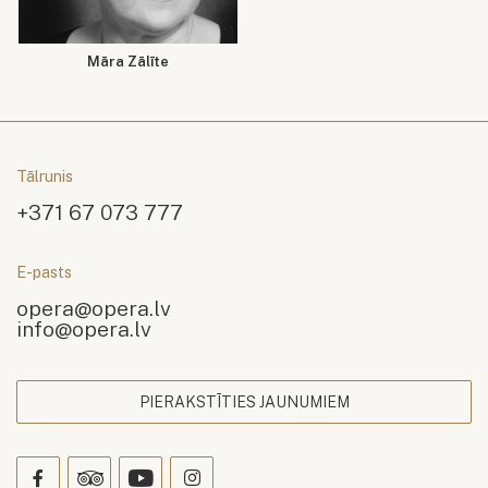
Māra Zālīte
Tālrunis
+371 67 073 777
E-pasts
opera@opera.lv
info@opera.lv
PIERAKSTĪTIES JAUNUMIEM