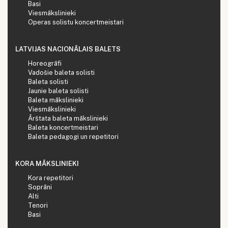
Basi
Viesmākslinieki
Operas solistu koncertmeistari
LATVIJAS NACIONĀLAIS BALETS
Horeogrāfi
Vadošie baleta solisti
Baleta solisti
Jaunie baleta solisti
Baleta mākslinieki
Viesmākslinieki
Ārštata baleta mākslinieki
Baleta koncertmeistari
Baleta pedagogi un repetitori
KORA MĀKSLINIEKI
Kora repetitori
Soprāni
Alti
Tenori
Basi