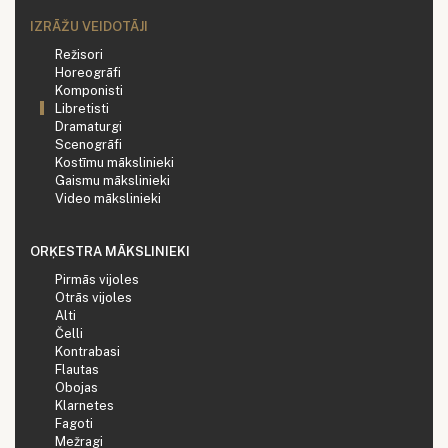
IZRĀŽU VEIDOTĀJI
Režisori
Horeogrāfi
Komponisti
Libretisti
Dramaturgi
Scenogrāfi
Kostīmu mākslinieki
Gaismu mākslinieki
Video mākslinieki
ORĶESTRA MĀKSLINIEKI
Pirmās vijoles
Otrās vijoles
Alti
Čelli
Kontrabasi
Flautas
Obojas
Klarnetes
Fagoti
Mežragi