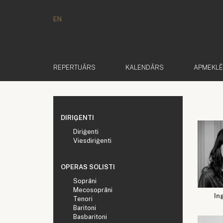
EN
REPERTUĀRS
KALENDĀRS
APMEKL
DIRIĢENTI
Diriģenti
Viesdiriģenti
OPERAS SOLISTI
Soprāni
Mecosoprāni
In
Tenori
Baritoni
Basbaritoni