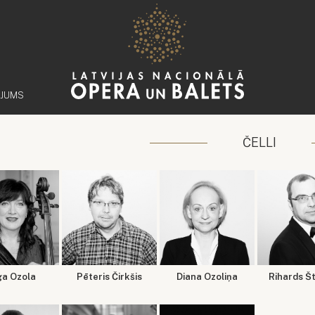
ĒJUMS
ČELLI
ga Ozola
Pēteris Čirkšis
Diana Ozoliņa
Rihards Š