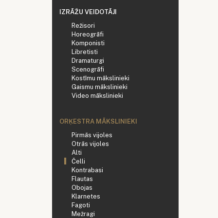
IZRĀŽU VEIDOTĀJI
Režisori
Horeogrāfi
Komponisti
Libretisti
Dramaturgi
Scenogrāfi
Kostīmu mākslinieki
Gaismu mākslinieki
Video mākslinieki
ORĶESTRA MĀKSLINIEKI
Pirmās vijoles
Otrās vijoles
Alti
Čelli
Kontrabasi
Flautas
Obojas
Klarnetes
Fagoti
Mežragi