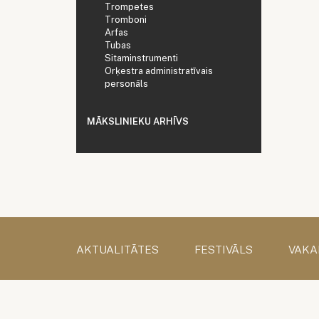
Trompetes
Tromboni
Arfas
Tubas
Sitaminstrumenti
Orķestra administratīvais
personāls
MĀKSLINIEKU ARHĪVS
AKTUALITĀTES
FESTIVĀLS
VAKA