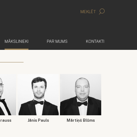
MEKLĒT
(AKTĪVS)
MĀKSLINIEKI
PAR MUMS
KONTAKTI
trauss
Jānis Pauls
Mārtiņš Blūms