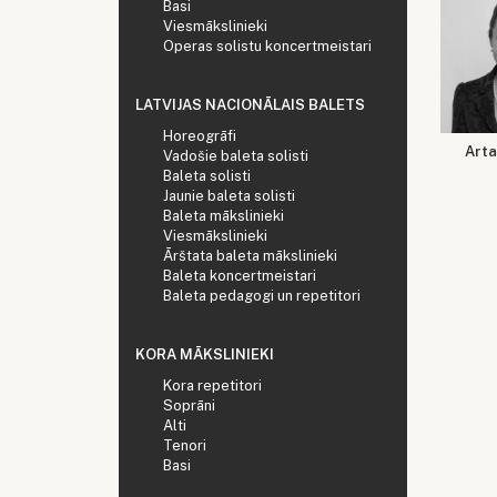
Basi
Viesmākslinieki
Operas solistu koncertmeistari
LATVIJAS NACIONĀLAIS BALETS
Horeogrāfi
Arta
Vadošie baleta solisti
Baleta solisti
Jaunie baleta solisti
Baleta mākslinieki
Viesmākslinieki
Ārštata baleta mākslinieki
Baleta koncertmeistari
Baleta pedagogi un repetitori
KORA MĀKSLINIEKI
Kora repetitori
Soprāni
Alti
Tenori
Basi