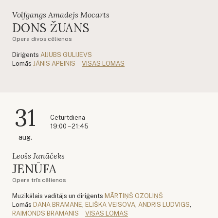
Volfgangs Amadejs Mocarts
DONS ŽUANS
Opera divos cēlienos
Diriģents
AIJUBS GULIJEVS
Lomās
JĀNIS APEINIS
VISAS LOMAS
31
Ceturtdiena
19:00 – 21:45
aug.
Leošs Janāčeks
JENŪFA
Opera trīs cēlienos
Muzikālais vadītājs un diriģents
MĀRTIŅŠ OZOLIŅŠ
Lomās
DANA BRAMANE
,
ELIŠKA VEISOVA
,
ANDRIS LUDVIGS
,
RAIMONDS BRAMANIS
VISAS LOMAS