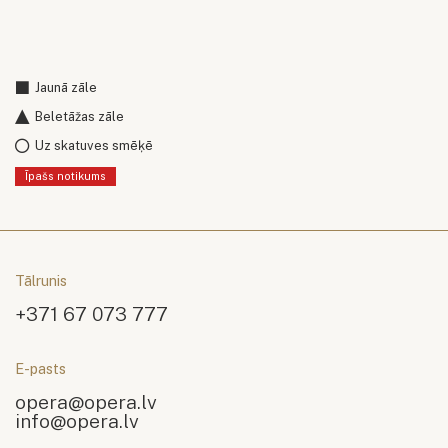
Jaunā zāle
Beletāžas zāle
Uz skatuves smēķē
Īpašs notikums
Tālrunis
+371 67 073 777
E-pasts
opera@opera.lv
info@opera.lv