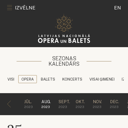
IZVĒLNE
EN
SEZONAS
KALENDĀRS
VISI
OPERA
BALETS
KONCERTS
VISAI ĢIMENEI
IZG
JŪL.
AUG.
SEPT.
OKT.
NOV.
DEC.
2023
2023
2023
2023
2023
2023