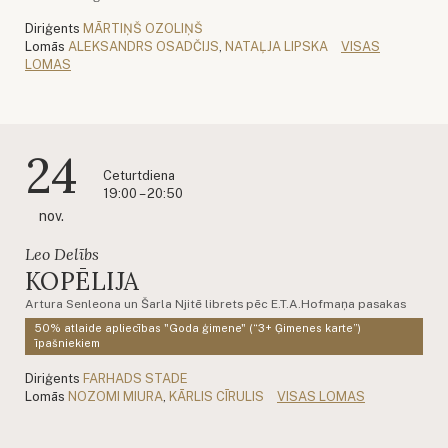
Diriģents
MĀRTIŅŠ OZOLIŅŠ
Lomās
ALEKSANDRS OSADČIJS
,
NATAĻJA LIPSKA
VISAS
LOMAS
24
Ceturtdiena
19:00 – 20:50
nov.
Leo Delībs
KOPĒLIJA
Artura Senleona un Šarla Njitē librets pēc E.T.A.Hofmaņa pasakas
50% atlaide apliecības "Goda ģimene" (“3+ Ģimenes karte”)
īpašniekiem
Diriģents
FARHADS STADE
Lomās
NOZOMI MIURA
,
KĀRLIS CĪRULIS
VISAS LOMAS