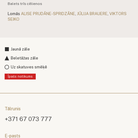
Balets trīs cēlienos
Lomās
ALISE PRUDĀNE-SPRIDZĀNE
,
JŪLIJA BRAUERE
,
VIKTORS
SEIKO
Jaunā zāle
Beletāžas zāle
Uz skatuves smēķē
Īpašs notikums
Tālrunis
+371 67 073 777
E-pasts