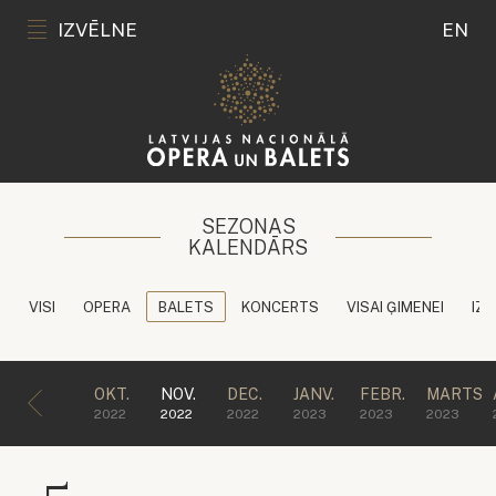
IZVĒLNE
EN
SEZONAS
KALENDĀRS
VISI
OPERA
BALETS
KONCERTS
VISAI ĢIMENEI
IZG
OKT.
NOV.
DEC.
JANV.
FEBR.
MARTS
2022
2022
2022
2023
2023
2023