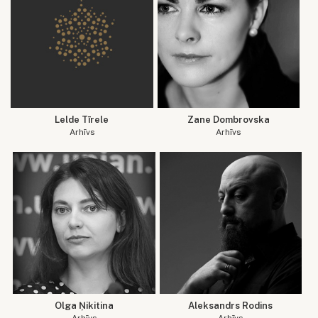
Lelde Tīrele
Zane Dombrovska
Arhīvs
Arhīvs
Olga Ņikitina
Aleksandrs Rodins