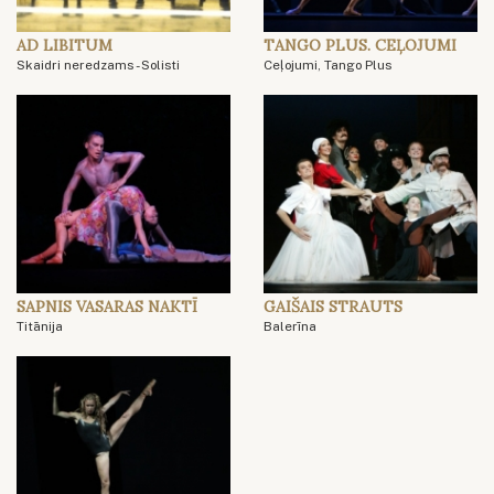
AD LIBITUM
TANGO PLUS. CEĻOJUMI
Skaidri neredzams - Solisti
Ceļojumi, Tango Plus
SAPNIS VASARAS NAKTĪ
GAIŠAIS STRAUTS
Titānija
Balerīna