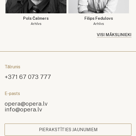
Pols Čalmers
Filips Fedulovs
Arhīvs
Arhīvs
VISI MĀKSLINIEKI
Tālrunis
+371 67 073 777
E-pasts
opera@opera.lv
info@opera.lv
PIERAKSTĪTIES JAUNUMIEM