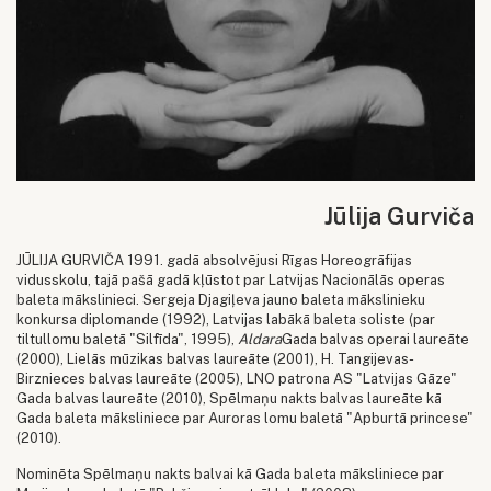
Jūlija Gurviča
JŪLIJA GURVIČA 1991. gadā absolvējusi Rīgas Horeogrāfijas
vidusskolu, tajā pašā gadā kļūstot par Latvijas Nacionālās operas
baleta mākslinieci. Sergeja Djagiļeva jauno baleta mākslinieku
konkursa diplomande (1992), Latvijas labākā baleta soliste (par
tiltullomu baletā "Silfīda", 1995),
Aldara
Gada balvas operai laureāte
(2000), Lielās mūzikas balvas laureāte (2001), H. Tangijevas-
Birznieces balvas laureāte (2005), LNO patrona AS "Latvijas Gāze"
Gada balvas laureāte (2010), Spēlmaņu nakts balvas laureāte kā
Gada baleta māksliniece par Auroras lomu baletā "Apburtā princese"
(2010).
Nominēta Spēlmaņu nakts balvai kā Gada baleta māksliniece par