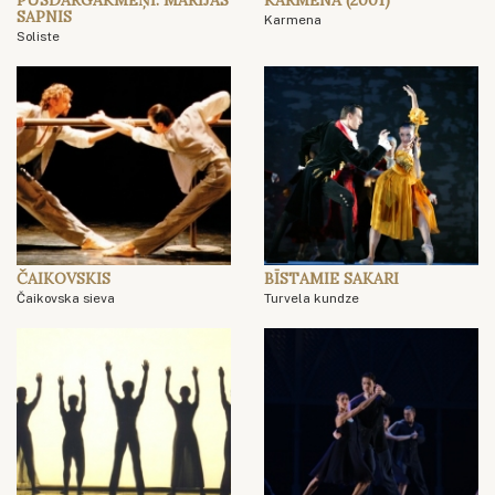
PUSDĀRGAKMEŅI. MARIJAS
KARMENA (2001)
SAPNIS
Karmena
Soliste
ČAIKOVSKIS
BĪSTAMIE SAKARI
Čaikovska sieva
Turvela kundze