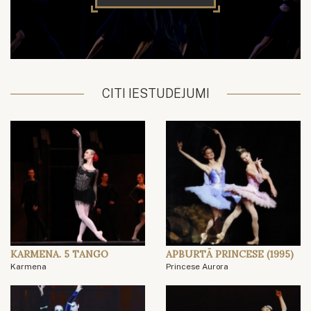
CITI IESTUDĒJUMI
KARMENA. 5 TANGO
APBURTĀ PRINCESE (1995)
Karmena
Princese Aurora