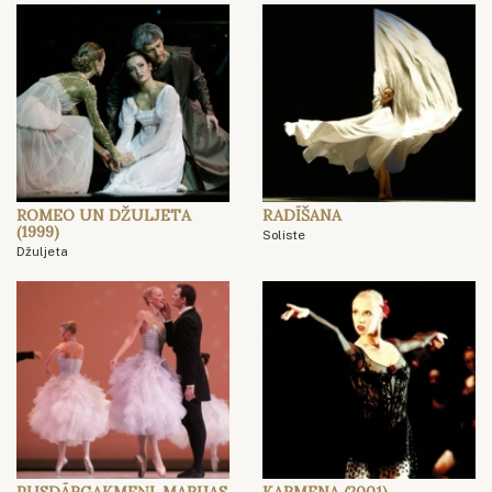
ROMEO UN DŽULJETA
RADĪŠANA
(1999)
Soliste
Džuljeta