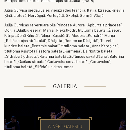
Marijas lomu baletā "Bahčisarajas strūklaka" (2008).
Jūlija Gurviča piedalījusies viesizrādēs Francijā, Itālijā, Izraēlā, Krievijā,
Ķīnā, Lietuvā, Norvēģijā, Portugālē, Skotijā, Somijā, Vācijā.
Jūlija Gurvičas repertuārā bija Princese Aurora „Apburtajā princesē”,
Odīlija „Gulbju ezerā”, Marija „Riekstkodī”, titulloma baletā „Žizele”,
Kitrija „Donā Kihotā”, Nikija „Bajadērā”, Medora „Korsārā”, Marija
„Bahčisarajas strūklakā”, Džuljeta „Romeo un Džuljetā”, Turvela
kundze baletā „Bīstamie sakari”, titulloma baletā „Anna Kareņina”,
titulloma Kšištofa Pastora baletā „Karmena”, Dzirkstīte baletā
„Sidraba šķidrauts”, Katarina baletā „Spītnices savaldīšana”, Balerīna
baletā „Gaišais strauts”, Čaikovska sieva baletā „Čaikovskis”,
titulloma baletā „Silfīda” un citas lomas.
GALERIJA
ATVĒRT GALERIJU