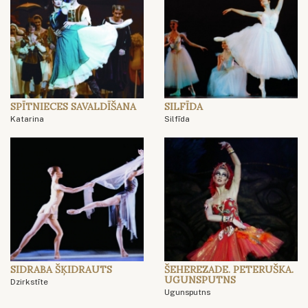
SPĪTNIECES SAVALDĪŠANA
SILFĪDA
Katarina
Silfīda
SIDRABA ŠĶIDRAUTS
ŠEHEREZADE. PETERUŠKA.
UGUNSPUTNS
Dzirkstīte
Ugunsputns