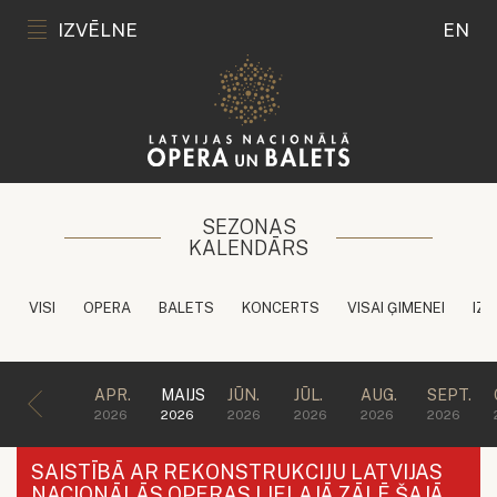
IZVĒLNE
EN
SEZONAS
KALENDĀRS
VISI
OPERA
BALETS
KONCERTS
VISAI ĢIMENEI
IZG
APR.
MAIJS
JŪN.
JŪL.
AUG.
SEPT.
2026
2026
2026
2026
2026
2026
SAISTĪBĀ AR REKONSTRUKCIJU LATVIJAS
NACIONĀLĀS OPERAS LIELAJĀ ZĀLĒ ŠAJĀ