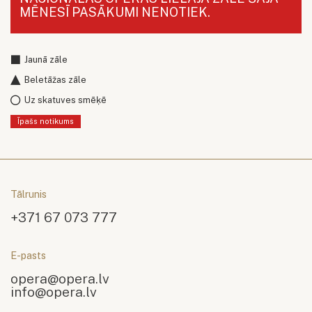
MĒNESĪ PASĀKUMI NENOTIEK.
Jaunā zāle
Beletāžas zāle
Uz skatuves smēķē
Īpašs notikums
Tālrunis
+371 67 073 777
E-pasts
opera@opera.lv
info@opera.lv