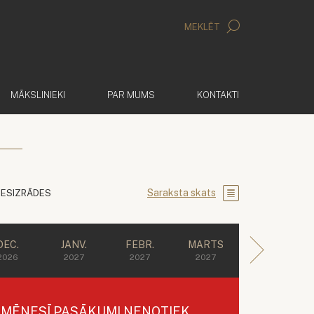
MEKLĒT
MĀKSLINIEKI
PAR MUMS
KONTAKTI
Saraksta skats
IESIZRĀDES
DEC.
JANV.
FEBR.
MARTS
2026
2027
2027
2027
Ā MĒNESĪ PASĀKUMI NENOTIEK.