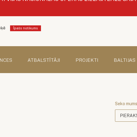
ēķē
Īpašs notikums
NCES
ATBALSTĪTĀJI
PROJEKTI
BALTIJAS
Seko mum
PIERAK