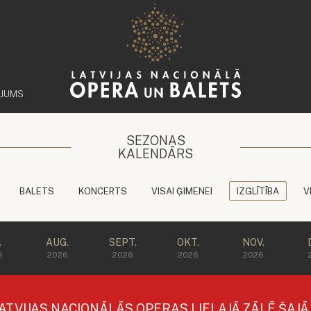
ĒJUMS
SEZONAS
KALENDĀRS
BALETS
KONCERTS
VISAI ĢIMENEI
IZGLĪTĪBA
V
.
AUG.
SEPT.
OKT.
NOV.
6
2026
2026
2026
2026
ATVIJAS NACIONĀLĀS OPERAS LIELAJĀ ZĀLĒ ŠAJ