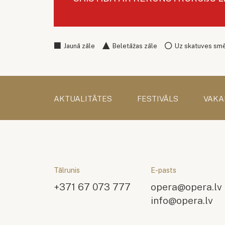
Jaunā zāle
Beletāžas zāle
Uz skatuves sm
AKTUALITĀTES
FESTIVĀLS
VAKA
Tālrunis
E-pasts
+371 67 073 777
opera@opera.lv
info@opera.lv