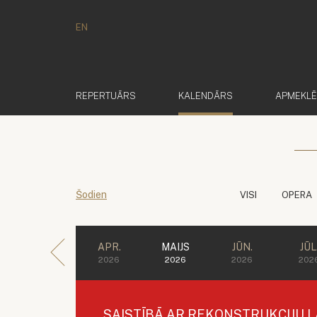
EN
(AKTĪVS)
REPERTUĀRS
KALENDĀRS
APMEKL
Šodien
VISI
OPERA
APR.
MAIJS
JŪN.
JŪL
2026
2026
2026
202
SAISTĪBĀ AR REKONSTRUKCIJU L