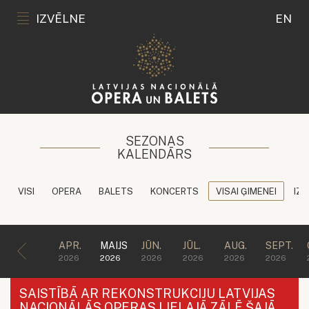
IZVĒLNE
EN
SEZONAS
KALENDĀRS
VISI
OPERA
BALETS
KONCERTS
VISAI ĢIMENEI
IZG
APR.
MAIJS
JŪN.
JŪL.
AUG.
SEPT.
2026
2026
2026
2026
2026
2026
SAISTĪBĀ AR REKONSTRUKCIJU LATVIJAS
NACIONĀLĀS OPERAS LIELAJĀ ZĀLĒ ŠAJĀ