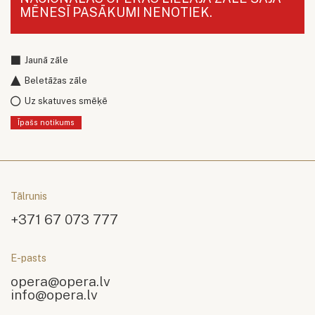
MĒNESĪ PASĀKUMI NENOTIEK.
Jaunā zāle
Beletāžas zāle
Uz skatuves smēķē
Īpašs notikums
Tālrunis
+371 67 073 777
E-pasts
opera@opera.lv
info@opera.lv