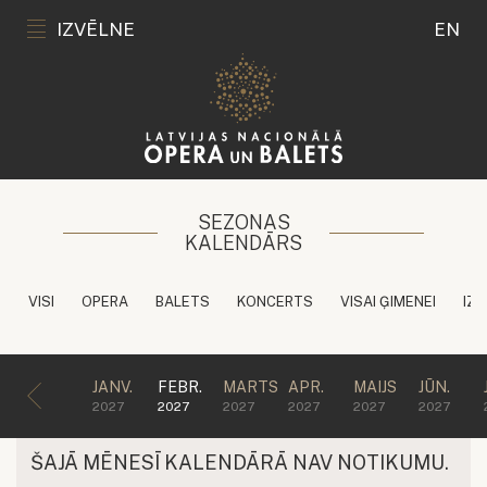
IZVĒLNE
EN
SEZONAS
KALENDĀRS
VISI
OPERA
BALETS
KONCERTS
VISAI ĢIMENEI
IZG
JANV.
FEBR.
MARTS
APR.
MAIJS
JŪN.
2027
2027
2027
2027
2027
2027
ŠAJĀ MĒNESĪ KALENDĀRĀ NAV NOTIKUMU.