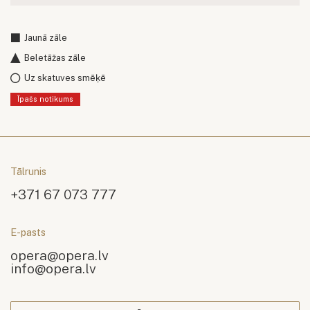
Jaunā zāle
Beletāžas zāle
Uz skatuves smēķē
Īpašs notikums
Tālrunis
+371 67 073 777
E-pasts
opera@opera.lv
info@opera.lv