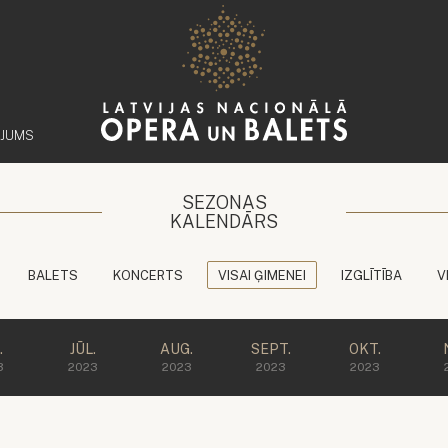
ĒJUMS
SEZONAS
KALENDĀRS
BALETS
KONCERTS
VISAI ĢIMENEI
IZGLĪTĪBA
V
.
JŪL.
AUG.
SEPT.
OKT.
3
2023
2023
2023
2023