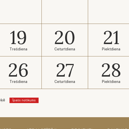
19
20
21
Trešdiena
Ceturtdiena
Piektdiena
26
27
28
Trešdiena
Ceturtdiena
Piektdiena
ēķē
Īpašs notikums