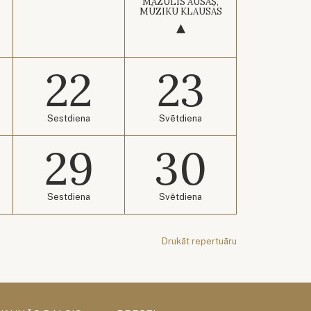
MAZULIS AUSĀS,
MŪZIKU KLAUSĀS
22
23
Sestdiena
Svētdiena
29
30
Sestdiena
Svētdiena
Drukāt repertuāru