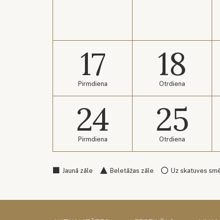
17
18
Pirmdiena
Otrdiena
24
25
Pirmdiena
Otrdiena
Jaunā zāle
Beletāžas zāle
Uz skatuves sm