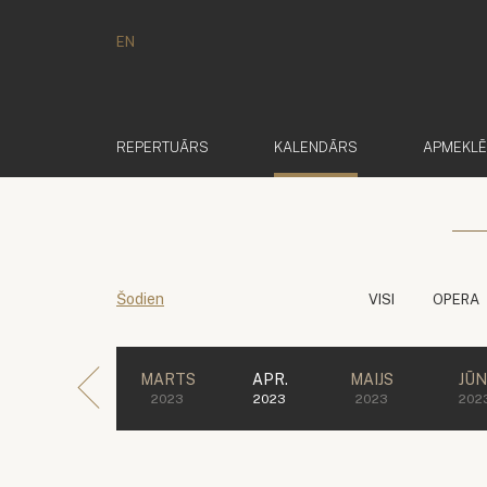
EN
(AKTĪVS)
REPERTUĀRS
KALENDĀRS
APMEKL
Šodien
VISI
OPERA
MARTS
APR.
MAIJS
JŪN
2023
2023
2023
202