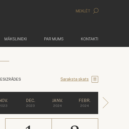
MEKLĒT
MĀKSLINIEKI
PAR MUMS
KONTAKTI
Saraksta skats
IESIZRĀDES
NOV.
DEC.
JANV.
FEBR.
2023
2023
2024
2024