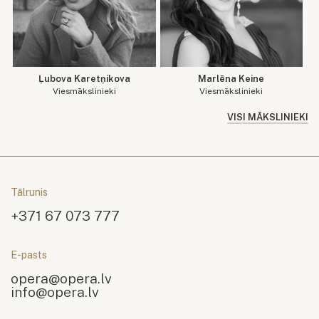
Ļubova Karetņikova
Marlēna Keine
Viesmākslinieki
Viesmākslinieki
VISI MĀKSLINIEKI
Tālrunis
+371 67 073 777
E-pasts
opera@opera.lv
info@opera.lv