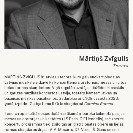
Mārtiņš Zvīgulis
Tenors
MĀRTIŅŠ ZVĪGULIS ir latviešu tenors, kurš galvenokārt piedalās
Latvijas muzikālajā dzīvē kā koncerttenors oratorijās, mesās un citos
lielas formas skaņdarbos. Viņš regulāri uzstājas dažādos klasiskās
un garīgās mūzikas koncertos Latvijā, tostarp kamermūzikas un
baznīcas mūzikas pasākumos. Sadarbība ar LNOB uzsākta 2023.
gadā, izpildot Gulbja lomu K.Orfa skaņdarbā
Carmina Burana
.
Tenora repertuārā nospiedošā vairākumā ir baroka laikmeta pasijas,
mesas un oratorijas un kantātes (J.S.Bahs, G.F.Hendelis), taču nereti
koncertu programmā tiek izpildītas arī tradicionālās operu un lielas
formas skaņdarbu ārijas (V. A. Mocarts, Dž. Verdi, Š. Guno un citi).