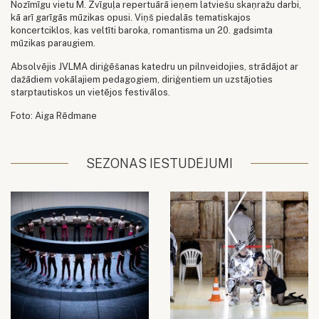
Nozīmīgu vietu M. Zvīguļa repertuārā ieņem latviešu skaņražu darbi,
kā arī garīgās mūzikas opusi. Viņš piedalās tematiskajos
koncertciklos, kas veltīti baroka, romantisma un 20. gadsimta
mūzikas paraugiem.
Absolvējis JVLMA diriģēšanas katedru un pilnveidojies, strādājot ar
dažādiem vokālajiem pedagogiem, diriģentiem un uzstājoties
starptautiskos un vietējos festivālos.
Foto: Aiga Rēdmane
SEZONAS IESTUDĒJUMI