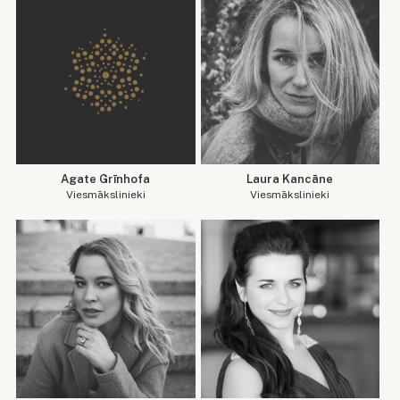
Agate Grīnhofa
Laura Kancāne
Viesmākslinieki
Viesmākslinieki