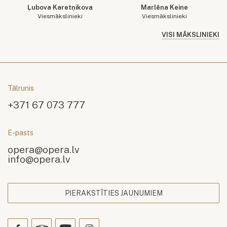
Ļubova Karetņikova
Marlēna Keine
Viesmākslinieki
Viesmākslinieki
VISI MĀKSLINIEKI
Tālrunis
+371 67 073 777
E-pasts
opera@opera.lv
info@opera.lv
PIERAKSTĪTIES JAUNUMIEM