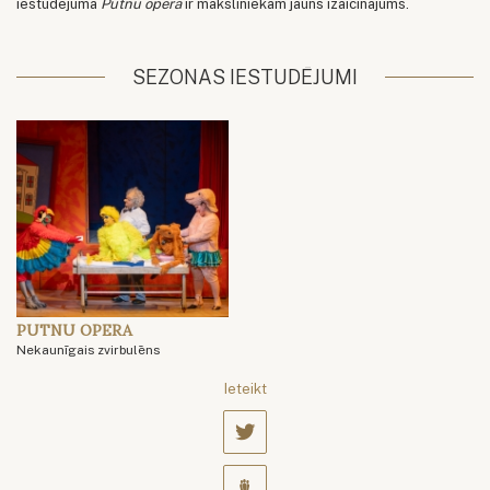
iestudējumā
Putnu opera
ir māksliniekam jauns izaicinājums.
SEZONAS IESTUDĒJUMI
PUTNU OPERA
Nekaunīgais zvirbulēns
Ieteikt