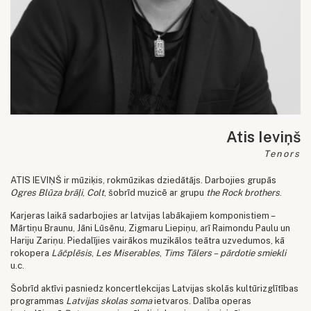
Atis Ieviņš
Tenors
ATIS IEVIŅŠ ir mūziķis, rokmūzikas dziedātājs. Darbojies grupās
Ogres Blūza brāļi
,
Colt
, šobrīd muzicē ar grupu
the Rock brothers
.
Karjeras laikā sadarbojies ar latvijas labākajiem komponistiem –
Mārtiņu Braunu, Jāni Lūsēnu, Zigmaru Liepiņu, arī Raimondu Paulu un
Hariju Zariņu. Piedalījies vairākos muzikālos teātra uzvedumos, kā
rokopera
Lāčplēsis
,
Les Miserables
,
Tims Tālers – pārdotie smiekli
u.c.
Šobrīd aktīvi pasniedz koncertlekcijas Latvijas skolās kultūrizglītības
programmas
Latvijas skolas soma
ietvaros. Dalība operas