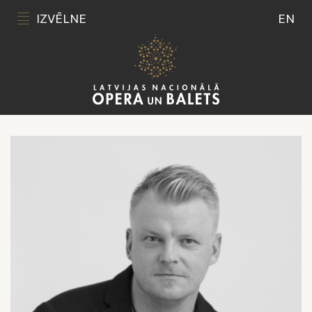
IZVĒLNE
EN