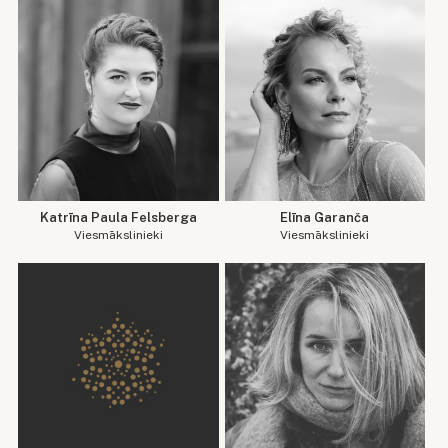
Katrīna Paula Felsberga
Elīna Garanča
Viesmākslinieki
Viesmākslinieki