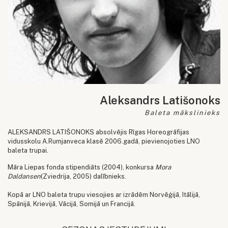
Aleksandrs Latišonoks
Baleta mākslinieks
ALEKSANDRS LATIŠONOKS absolvējis Rīgas Horeogrāfijas
vidusskolu A.Rumjanveca klasē 2006.gadā, pievienojoties LNO
baleta trupai.
Māra Liepas fonda stipendiāts (2004), konkursa
Mora
Daldansen
(Zviedrija, 2005) dalībnieks.
Kopā ar LNO baleta trupu viesojies ar izrādēm Norvēģijā, Itālijā,
Spānijā, Krievijā, Vācijā, Somijā un Francijā.