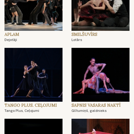
APLAM
SMILŠUVĪRS
Dejotāji
Lotārs
TANGO PLUS. CEĻOJUMI
SAPNIS VASARAS NAKTĪ
Tango Plus, Ceļojumi
Glītumiņš, galdnieks