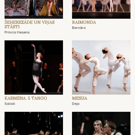
ŠEHEREZĀDE UN VIŅAS
RAIMONDA
STĀSTI
Bernārs
Princis Hasans
KARMENA. 5 TANGO
MESIJA
Solisti
Dejo