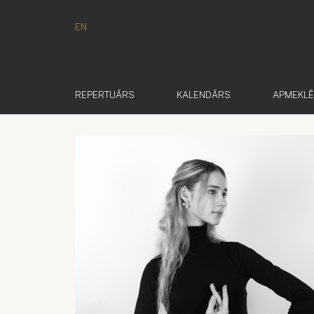
EN
REPERTUĀRS
KALENDĀRS
APMEKL