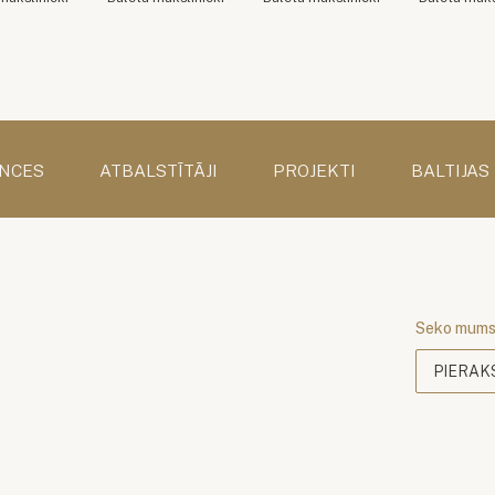
NCES
ATBALSTĪTĀJI
PROJEKTI
BALTIJAS
Seko mum
PIERAK