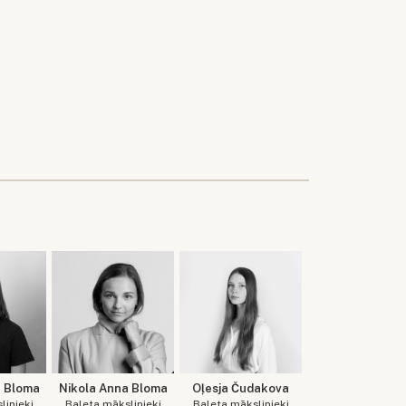
a Bloma
Nikola Anna Bloma
Oļesja Čudakova
linieki
Baleta mākslinieki
Baleta mākslinieki