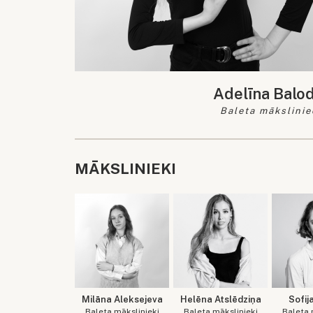
Adelīna Balo
Baleta mākslinie
MĀKSLINIEKI
Milāna Aleksejeva
Helēna Atslēdziņa
Sofij
Baleta mākslinieki
Baleta mākslinieki
Baleta 