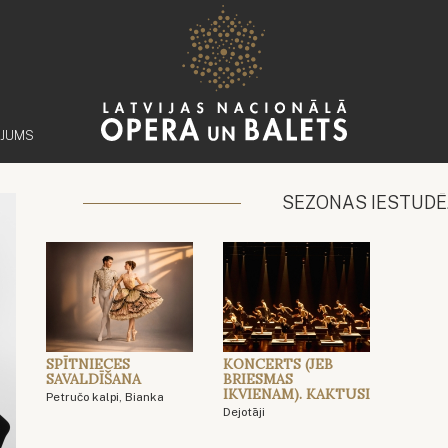
ĒJUMS
SEZONAS IESTUDĒ
SPĪTNIECES
KONCERTS (JEB
SAVALDĪŠANA
BRIESMAS
IKVIENAM). KAKTUSI
Petručo kalpi, Bianka
Dejotāji