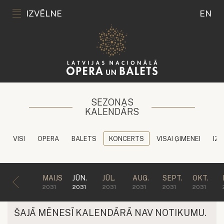
IZVĒLNE
EN
SEZONAS
KALENDĀRS
VISI
OPERA
BALETS
KONCERTS
VISAI ĢIMENEI
IZG
MAIJS
JŪN.
JŪL.
AUG.
SEPT.
OKT.
2031
2031
2031
2031
2031
2031
ŠAJĀ MĒNESĪ KALENDĀRĀ NAV NOTIKUMU.