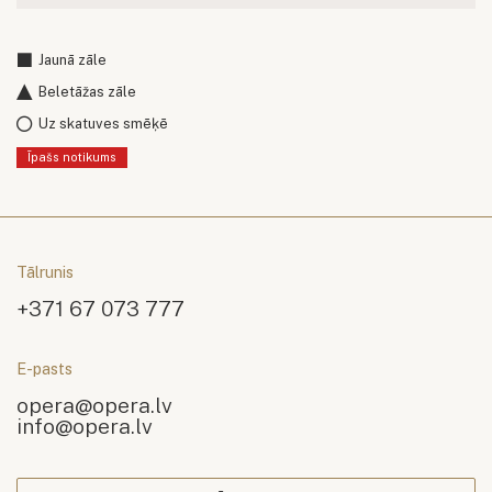
Jaunā zāle
Beletāžas zāle
Uz skatuves smēķē
Īpašs notikums
Tālrunis
+371 67 073 777
E-pasts
opera@opera.lv
info@opera.lv