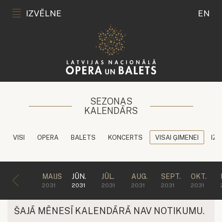
IZVĒLNE
EN
SEZONAS
KALENDĀRS
VISI
OPERA
BALETS
KONCERTS
VISAI ĢIMENEI
IZG
MAIJS
JŪN.
JŪL.
AUG.
SEPT.
OKT.
2031
2031
2031
2031
2031
2031
ŠAJĀ MĒNESĪ KALENDĀRĀ NAV NOTIKUMU.