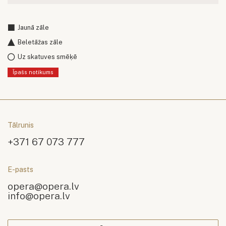
Jaunā zāle
Beletāžas zāle
Uz skatuves smēķē
Īpašs notikums
Tālrunis
+371 67 073 777
E-pasts
opera@opera.lv
info@opera.lv