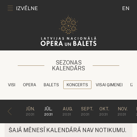
IZVĒLNE
EN
SEZONAS
KALENDĀRS
VISI
OPERA
BALETS
KONCERTS
VISAI ĢIMENEI
IZG
JŪN.
JŪL.
AUG.
SEPT.
OKT.
NOV.
2031
2031
2031
2031
2031
2031
ŠAJĀ MĒNESĪ KALENDĀRĀ NAV NOTIKUMU.