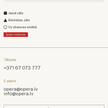
Jaunā zāle
Beletāžas zāle
Uz skatuves smēķē
Īpašs notikums
Tālrunis
+371 67 073 777
E-pasts
opera@opera.lv
info@opera.lv