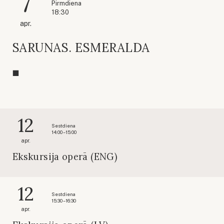
7
Pirmdiena
18:30
apr.
SARUNAS. ESMERALDA
12
Sestdiena
14:00 – 15:00
apr.
Ekskursija operā (ENG)
12
Sestdiena
15:30 – 16:30
apr.