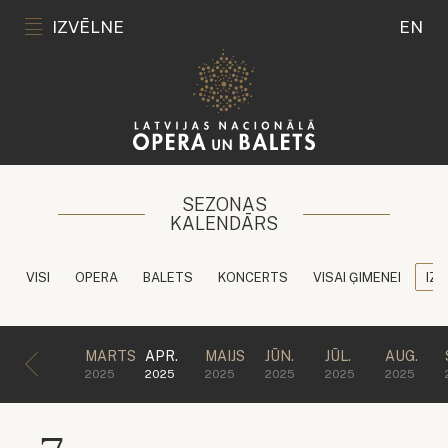
IZVĒLNE
EN
SEZONAS
KALENDĀRS
VISI
OPERA
BALETS
KONCERTS
VISAI ĢIMENEI
IZG
MARTS
APR.
MAIJS
JŪN.
JŪL.
AUG.
2025
2025
2025
2025
2025
2025