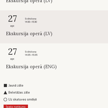
Ekskursija operā (LV)
27
Svētdiena
14:30 – 15:30
apr.
Ekskursija operā (LV)
27
Svētdiena
14:35 – 15:35
apr.
Ekskursija operā (ENG)
Jaunā zāle
Beletāžas zāle
Uz skatuves smēķē
Īpašs notikums