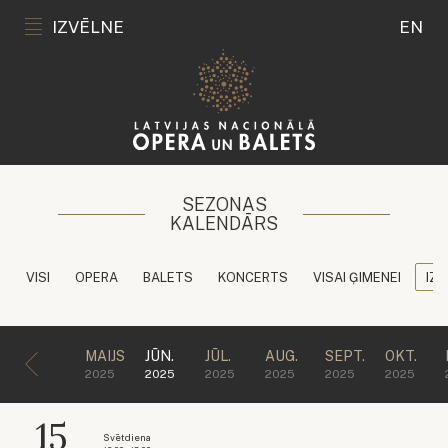
IZVĒLNE
EN
SEZONAS
KALENDĀRS
VISI
OPERA
BALETS
KONCERTS
VISAI ĢIMENEI
IZG
MAIJS
JŪN.
JŪL.
AUG.
SEPT.
OKT.
2025
2025
2025
2025
2025
2025
15
Svētdiena