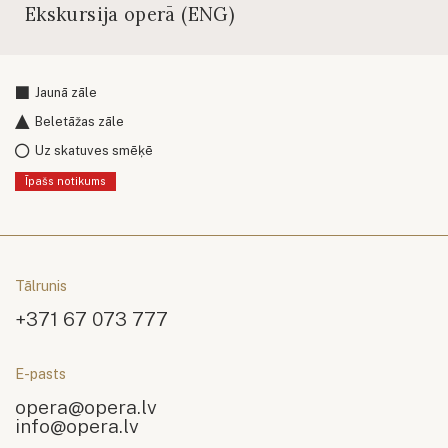
Ekskursija operā (ENG)
Jaunā zāle
Beletāžas zāle
Uz skatuves smēķē
Īpašs notikums
Tālrunis
+371 67 073 777
E-pasts
opera@opera.lv
info@opera.lv