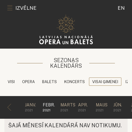
IZVĒLNE
EN
SEZONAS
KALENDĀRS
VISI
OPERA
BALETS
KONCERTS
VISAI ĢIMENEI
IZG
JANV.
FEBR.
MARTS
APR.
MAIJS
JŪN.
2021
2021
2021
2021
2021
2021
ŠAJĀ MĒNESĪ KALENDĀRĀ NAV NOTIKUMU.