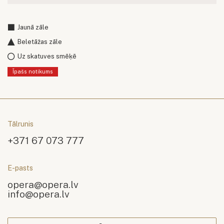
Jaunā zāle
Beletāžas zāle
Uz skatuves smēķē
Īpašs notikums
Tālrunis
+371 67 073 777
E-pasts
opera@opera.lv
info@opera.lv