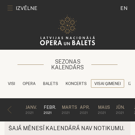
IZVĒLNE
EN
SEZONAS
KALENDĀRS
VISI
OPERA
BALETS
KONCERTS
VISAI ĢIMENEI
IZG
JANV.
FEBR.
MARTS
APR.
MAIJS
JŪN.
2021
2021
2021
2021
2021
2021
ŠAJĀ MĒNESĪ KALENDĀRĀ NAV NOTIKUMU.