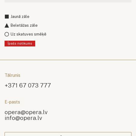
Jaunā zāle
Beletāžas zāle
Uz skatuves smēķē
Īpašs notikums
Tālrunis
+371 67 073 777
E-pasts
opera@opera.lv
info@opera.lv