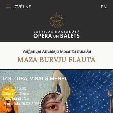
IZVĒLNE
EN
Volfganga Amadeja Mocarta mūzika
MAZĀ BURVJU FLAUTA
IZGLĪTĪBA, VISAI ĢIMENEI
Ilgums: 1:15:00
Cēlieni: 1 cēliens
Zāle: Jaunā zāle
Pirmizrāde: 19.03.2016