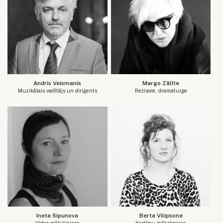
Andris Veismanis
Margo Zālīte
Muzikālais vadītājs un diriģents
Režisore, dramaturģe
Ineta Sipunova
Berta Vilipsone
Video māksliniece
Kostīmu māksliniece