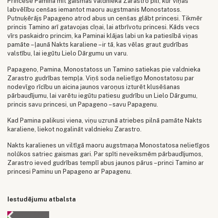
Princese Pamina mīt gaismas valdnieka Zarastro pilī, kur viņas
labvēlību cenšas iemantot maoru augstmanis Monostatoss.
Putnuķērājs Papageno atrod abus un cenšas glābt princesi. Tikmēr
princis Tamino arī gatavojas cīņai, lai atbrīvotu princesi. Kāds vecs
vīrs paskaidro princim, ka Paminai klājas labi un ka patiesībā viņas
pamāte – ļaunā Nakts karaliene – ir tā, kas vēlas graut gudrības
valstību, lai iegūtu Lielo Dārgumu un varu.
Papageno, Pamina, Monostatoss un Tamino satiekas pie valdnieka
Zarastro gudrības tempļa. Viņš soda nelietīgo Monostatosu par
nodevīgo rīcību un aicina jaunos varoņus izturēt klusēšanas
pārbaudījumu, lai varētu iegūtu patiesu gudrību un Lielo Dārgumu,
princis savu princesi, un Papageno – savu Papagenu.
Kad Pamina palikusi viena, viņu uzrunā atriebes pilnā pamāte Nakts
karaliene, liekot nogalināt valdnieku Zarastro.
Nakts karalienes un viltīgā maoru augstmaņa Monostatosa nelietīgos
nolūkos satriec gaismas gari. Par spīti neveiksmēm pārbaudījumos,
Zarastro ieved gudrības templī abus jaunos pārus – princi Tamino ar
princesi Paminu un Papageno ar Papagenu.
Iestudējumu atbalsta