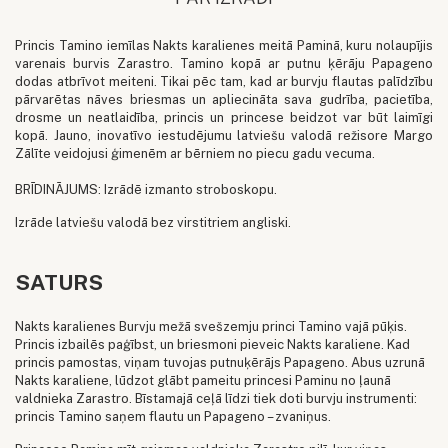
Princis Tamino iemīlas Nakts karalienes meitā Paminā, kuru nolaupījis
varenais burvis Zarastro. Tamino kopā ar putnu ķērāju Papageno
dodas atbrīvot meiteni. Tikai pēc tam, kad ar burvju flautas palīdzību
pārvarētas nāves briesmas un apliecināta sava gudrība, pacietība,
drosme un neatlaidība, princis un princese beidzot var būt laimīgi
kopā. Jauno, inovatīvo iestudējumu latviešu valodā režisore Margo
Zālīte veidojusi ģimenēm ar bērniem no piecu gadu vecuma.
BRĪDINĀJUMS: Izrādē izmanto stroboskopu.
Izrāde latviešu valodā bez virstitriem angliski.
SATURS
Nakts karalienes Burvju mežā svešzemju princi Tamino vajā pūķis.
Princis izbailēs paģībst, un briesmoni pieveic Nakts karaliene. Kad
princis pamostas, viņam tuvojas putnuķērājs Papageno. Abus uzrunā
Nakts karaliene, lūdzot glābt pameitu princesi Paminu no ļaunā
valdnieka Zarastro. Bīstamajā ceļā līdzi tiek doti burvju instrumenti:
princis Tamino saņem flautu un Papageno – zvaniņus.