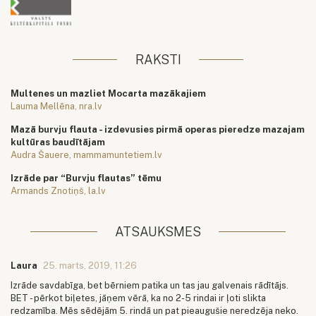
RAKSTI
Multenes un mazliet Mocarta mazākajiem
Lauma Mellēna, nra.lv
Mazā burvju flauta - izdevusies pirmā operas pieredze mazajam
kultūras baudītājam
Audra Šauere, mammamuntetiem.lv
Izrāde par “Burvju flautas” tēmu
Armands Znotiņš, la.lv
ATSAUKSMES
Laura
25. marts, 2019, 11:26
Izrāde savdabīga, bet bērniem patika un tas jau galvenais rādītājs.
BET - pērkot biļetes, jāņem vērā, ka no 2-5 rindai ir ļoti slikta
redzamība. Mēs sēdējām 5. rindā un pat pieaugušie neredzēja neko.