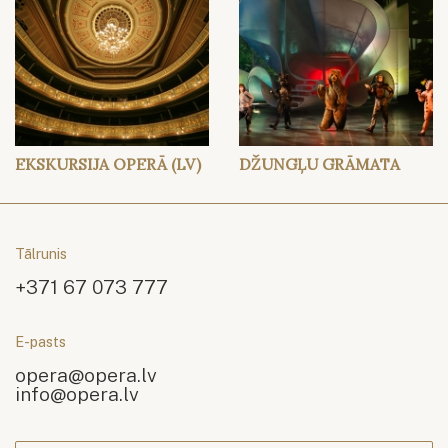
EKSKURSIJA OPERĀ (LV)
DŽUNGĻU GRĀMATA
Tālrunis
+371 67 073 777
E-pasts
opera@opera.lv
info@opera.lv