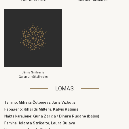
Jānis Sniķeris
Gaismu mākslinieks
LOMĀS
Tamino:
Mihails Čuļpajevs
,
Juris Vizbulis
Papageno:
Rihards Millers
,
Kalvis Kalniņš
Nakts karaliene:
Guna Zariņa / Dināra Rudāne (balss)
Pamina:
Jolanta Strikaite
,
Laura Bulava