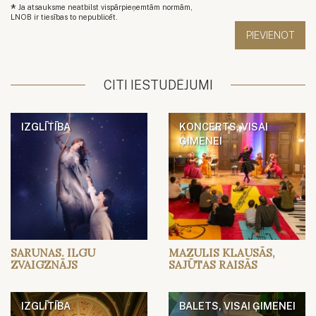
*
Ja atsauksme neatbilst vispārpieņemtām normām,
LNOB ir tiesības to nepublicēt.
CITI IESTUDĒJUMI
IZGLĪTĪBA
KONCERTS, VISAI
ĢIMENEI
SARUNAS. ILGU
MAZULIS KLAUSĀS,
ZVAIGZNĀJS
SAJŪTAS RAISĀS
IZGLĪTĪBA
BALETS, VISAI ĢIMENEI