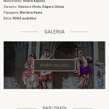
Monostatos:
Andris Kipļuks
Zarastro:
Viesturs Vītols
,
Edgars Ošleja
Papagena:
Marlēna Keine
Bērni:
RDKS audzēkņi
GALERIJA
ATVĒRT GALERIJU
PAR IZRĀDI