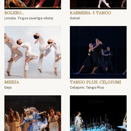
BOLERO...
KARMENA. 5 TANGO
Limoža. Tirgus (svarīga vēsts)
Solisti
MESIJA
TANGO PLUS. CEĻOJUMI
Dejo
Ceļojumi, Tango Plus