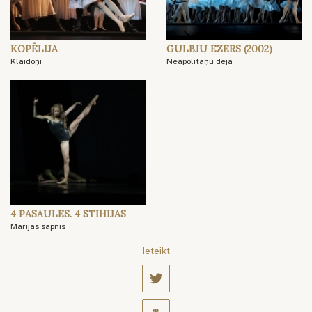
KOPĒLIJA
GULBJU EZERS (2002)
Klaidoņi
Neapolitāņu deja
4 PASAULES. 4 STIHIJAS
Marijas sapnis
Ieteikt