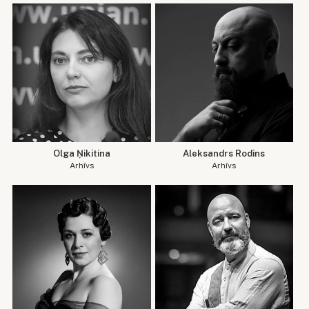
Olga Ņikitina
Aleksandrs Rodins
Arhīvs
Arhīvs