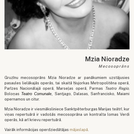
Mzia Nioradze
Mecosoprāns
Gruzīnu mecosoprāns Mzia Nioradze ar panākumiem uzstājusies
pasaules lielākajās operās, tai skaitā Ņujorkas Metropolitēna operā,
Parīzes Nacionālajā operā, Marseļas operā, Parmas
Teatro Regio
,
Boloņas
Teatro Comunale
,
Santjago, Dalasas, Sanfrancisko, Maiami
opernamos un citur.
Mzia Nioradze ir viesmāksliniece Sanktpēterburgas Marijas teātrī, kur
viņas repertuārā ir vadošās mecosoprāna un kontralta lomas Verdi
operās, kā arī krievu repertuārā.
Vairāk informācijas operdziedātājas
mājaslapā
.