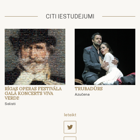
CITI IESTUDĒJUMI
RĪGAS OPERAS FESTIVĀLA
TRUBADŪRS
GALĀ KONCERTS VIVA
Azučena
VERDI!
Solisti
Ieteikt