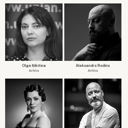
Olga Ņikitina
Aleksandrs Rodins
Arhīvs
Arhīvs