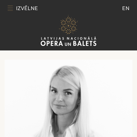
IZVĒLNE
EN